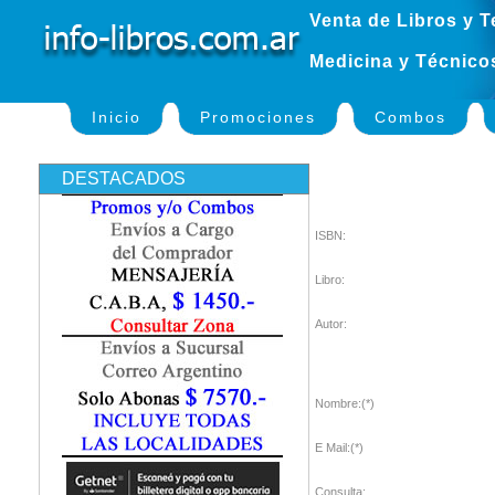
Venta de Libros y T
Medicina y Técnico
Inicio
Promociones
Combos
DESTACADOS
ISBN:
Libro:
Autor:
Nombre:(*)
E Mail:(*)
Consulta: