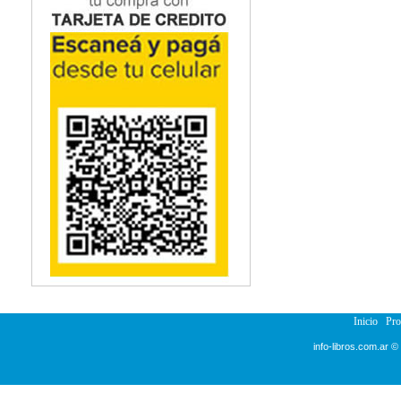
Inicio
Pr
info-libros.com.ar ©