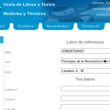
Sábado, 8 
Venta de Libros y Textos
consultas@
Medicina y Técnicos
Línea Cl
nes
Combos
Novedades
Contacto
Libro de referencia
ISBN:
Libro:
Autor:
Tus datos
Nombre:(*)
E Mail:(*)
Consulta: