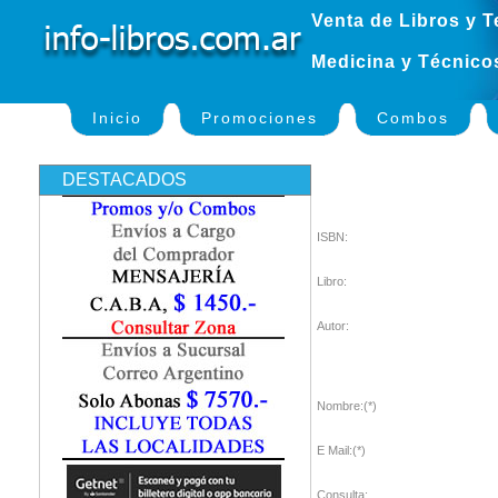
Venta de Libros y T
Medicina y Técnico
Inicio
Promociones
Combos
DESTACADOS
ISBN:
Libro:
Autor:
Nombre:(*)
E Mail:(*)
Consulta: