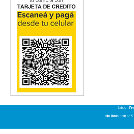
Inicio
Pr
info-libros.com.ar ©