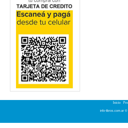
Inicio
Pr
info-libros.com.ar ©