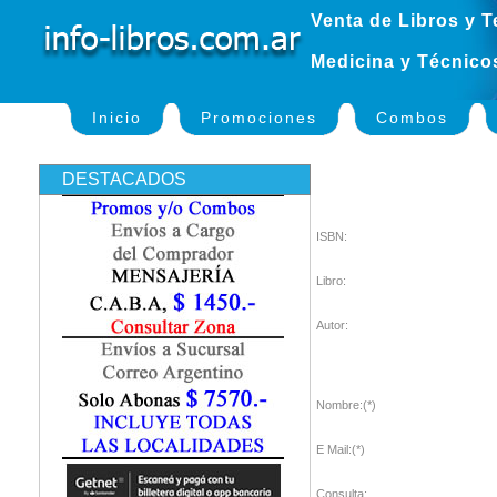
Venta de Libros y T
Medicina y Técnico
Inicio
Promociones
Combos
DESTACADOS
ISBN:
Libro:
Autor:
Nombre:(*)
E Mail:(*)
Consulta: