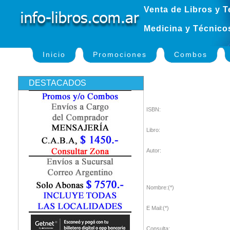
Venta de Libros y T
Medicina y Técnico
Inicio
Promociones
Combos
DESTACADOS
ISBN:
Libro:
Autor:
Nombre:(*)
E Mail:(*)
Consulta: