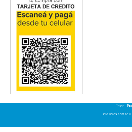
Inicio
Pr
info-libros.com.ar ©