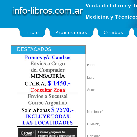
Venta de Libros y T
Medicina y Técnico
Inicio
Promociones
Combos
DESTACADOS
ISBN:
Libro:
Autor:
Nombre:(*)
E Mail:(*)
Consulta: