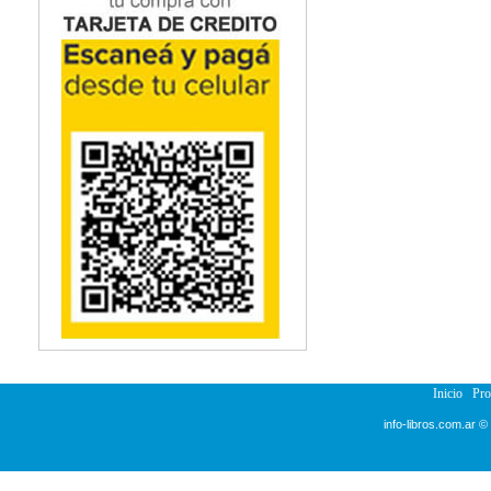
Inicio
Pr
info-libros.com.ar ©