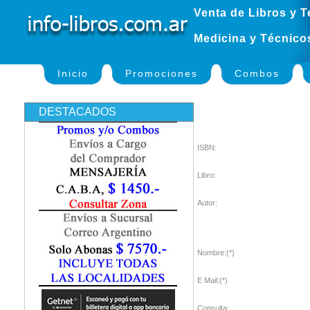
Venta de Libros y T
Medicina y Técnico
Inicio
Promociones
Combos
DESTACADOS
ISBN:
Libro:
Autor:
Nombre:(*)
E Mail:(*)
Consulta: