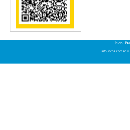
Reumatología
Salud Pública
Semiología
Terapia Ocupacional
Urología
Veterinaria
Inicio
Pr
info-libros.com.ar ©