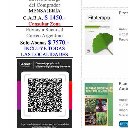
Fisiatría / Kinesiología
Fisiología / Fisiopatología
Fito
Fitomedicina
Fonoaudiología
Gastroenterología
Autor
Genética
© 2019
Precio
Geriatría
Ginecología / Obstetricia
Hematología
Histología
Homeopatía
Infectología
Inmunología
Plan
Instrumentación Quirurgica
Autó
Laboratorio
Medicina del Deporte / Rehabilitación
Autor
© 2015
Medicina Emergencias / Urgencias
Dispo
Medicina Forense / Legal
Merca
Medicina General
Medicina Interna