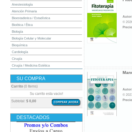
Anestesiología
Atención Primaria
Autor
Bioestadistica / Estadística
© 2026
Bioética / Ética
Precio
Biología
Biología Celular y Molecular
Bioquímica
Cardiología
Cirugía
Cirugía / Medicina Estética
Manu
Cuidados Intensivos
SU COMPRA
Dermatología
Diagnóstico por Imagen / Radiología
Carrito
(0 Items)
Autor
Diccionarios
Su carrito esta vacio!
© 2021
Embriología
Precio
Subtotal:
$ 0,00
Endocrinología
Enfermería
DESTACADOS
Epidemiología
Farmacia / Farmacología