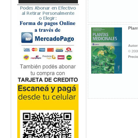
Microbiología
Nefrología
Neonatología / Pediatría
Neumología
Plan
Neuroanatomía / Neurociencia
Neurocirugía
Autor
Neurología
© 2008
Nutrición
Precio
Odontología
Oftalmología
Oncología / Cuidados Paliativos
Ortopedía / Traumatología
Osteopatía
Otorrinolaringología
Patología
Podología
Psicología
Psiquiatría
Química