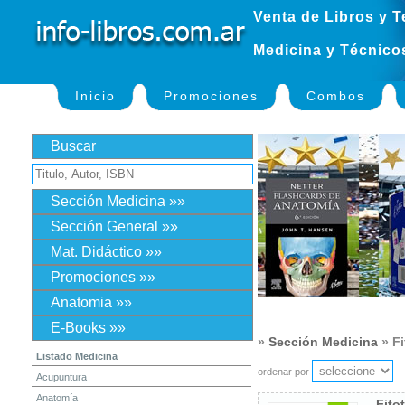
Venta de Libros y T
Medicina y Técnico
Inicio
Promociones
Combos
Buscar
Sección Medicina »»
Sección General »»
Mat. Didáctico »»
Promociones »»
Anatomia »»
E-Books »»
»
Sección Medicina
» Fi
Listado Medicina
ordenar por
Acupuntura
Anatomía
Fito