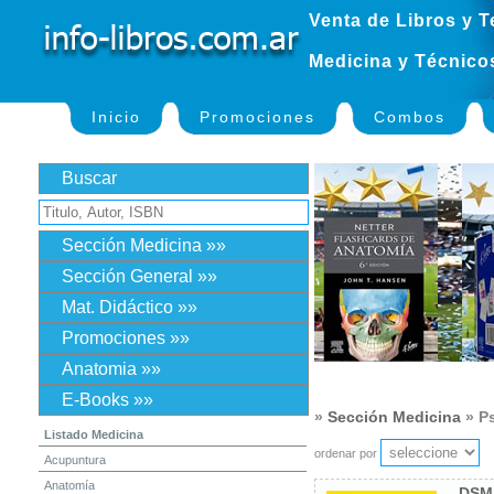
Venta de Libros y T
Medicina y Técnico
Inicio
Promociones
Combos
Buscar
Sección Medicina »»
Sección General »»
Mat. Didáctico »»
Promociones »»
Anatomia »»
E-Books »»
»
Sección Medicina
» Ps
Listado Medicina
ordenar por
Acupuntura
Anatomía
DSM-