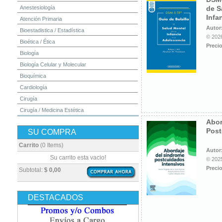
Anestesiología
de S
Infa
Atención Primaria
Autor
Bioestadistica / Estadística
© 2026
Bioética / Ética
Precio
Biología
Biología Celular y Molecular
Bioquímica
Cardiología
Cirugía
Cirugía / Medicina Estética
Abor
Cuidados Intensivos
Post
SU COMPRA
Dermatología
Diagnóstico por Imagen / Radiología
Carrito
(0 Items)
Autor
Diccionarios
Su carrito esta vacio!
© 2025
Embriología
Precio
Subtotal:
$ 0,00
Endocrinología
Enfermería
DESTACADOS
Epidemiología
Farmacia / Farmacología