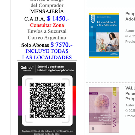
Fisiatría / Kinesiología
Fisiología / Fisiopatología
Psiqu
Fitomedicina
Adol
Fonoaudiología
Gastroenterología
Autor
Genética
© 2025
Precio
Geriatría
Ginecología / Obstetricia
Hematología
Histología
Homeopatía
Infectología
Inmunología
VALL
Instrumentación Quirurgica
Psic
Laboratorio
Psiq
Medicina del Deporte / Rehabilitación
Autor
© 2025
Medicina Emergencias / Urgencias
Precio
Medicina Forense / Legal
Medicina General
Medicina Interna