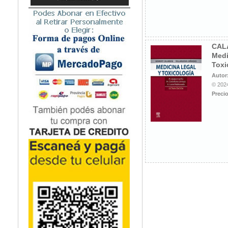
Microbiología
Nefrología
Neonatología / Pediatría
Neumología
CAL
Medi
Neuroanatomía / Neurociencia
Toxi
Neurocirugía
Autor
Neurología
© 2024
Nutrición
Precio
Odontología
Oftalmología
Oncología / Cuidados Paliativos
Ortopedía / Traumatología
Osteopatía
Otorrinolaringología
Patología
Podología
Psicología
Psiquiatría
Química