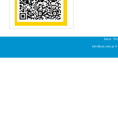
Reumatología
Salud Pública
Semiología
Terapia Ocupacional
Urología
Veterinaria
Inicio
Pr
info-libros.com.ar ©