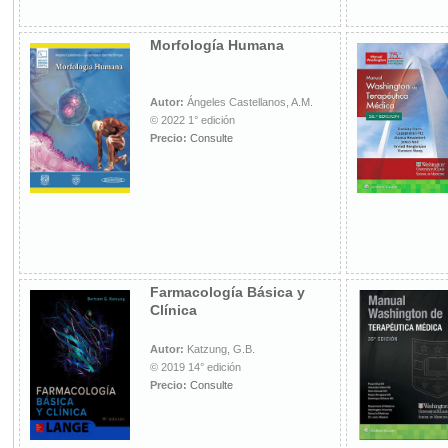
Morfología Humana
Autor:
Ángeles Castellanos, A.M.
© 2022 1° edición
Precio:
Consulte
Farmacología Básica y
Clínica
Autor:
Katzung, G.B.
© 2019 14° edición
Precio:
Consulte