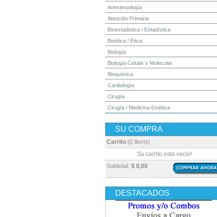
Anestesiología
Atención Primaria
Bioestadistica / Estadística
Bioética / Ética
Biología
Biología Celular y Molecular
Bioquímica
Cardiología
Cirugía
Cirugía / Medicina Estética
Cuidados Intensivos
SU COMPRA
Dermatología
Diagnóstico por Imagen / Radiología
Carrito
(0 Items)
Diccionarios
Su carrito esta vacio!
Embriología
Subtotal:
$ 0,00
Endocrinología
Enfermería
DESTACADOS
Epidemiología
Farmacia / Farmacología