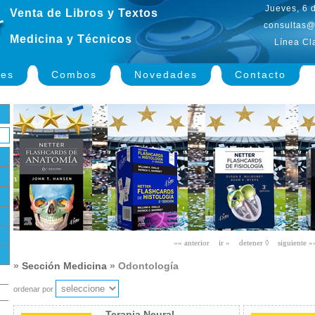
Jueves, 6 
Venta de Libros y Textos
consultas@
Medicina y Técnicos
Línea Cl
nes
Combos
Novedades
Contacto
»
Sección Medicina
» Odontología
ordenar por
Terapia Neural