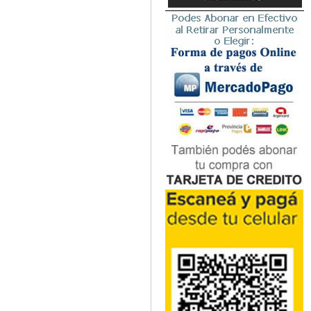
Microbiología
Nefrología
Neonatología / Pediatría
Neumología
Neuroanatomía / Neurociencia
Neurocirugía
Neurología
Nutrición
Odontología
Oftalmología
Oncología / Cuidados Paliativos
Ortopedía / Traumatología
Osteopatía
Otorrinolaringología
Patología
Podología
Psicología
Psiquiatría
Química