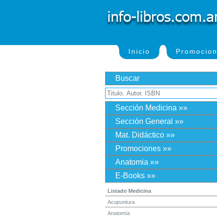
Inicio
Promocio
Buscar
Sección Medicina »»
Sección General »»
Mat. Didáctico »»
Promociones »»
Anatomia »»
E-Books »»
Listado Medicina
Acupuntura
Anatomía