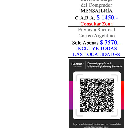
Fisiatría / Kinesiología
Fisiología / Fisiopatología
Fitomedicina
Fonoaudiología
Gastroenterología
Genética
Geriatría
Ginecología / Obstetricia
Hematología
Histología
Homeopatía
Infectología
Inmunología
Instrumentación Quirurgica
Laboratorio
Medicina del Deporte / Rehabilitación
Medicina Emergencias / Urgencias
Medicina Forense / Legal
Medicina General
Medicina Interna