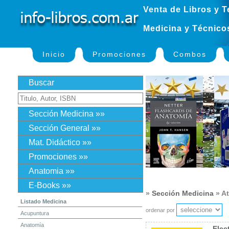
Venta de Libros y T
Medicina y Técnico
Inicio
Promociones
Combos
Buscar
Sección Medicina »»
Sección General »»
Mat. Didáctico »»
Promociones »»
Anatomia »»
E-Books »»
»
Sección Medicina
» At
Listado Medicina
ordenar por
Acupuntura
Anatomía
Elec