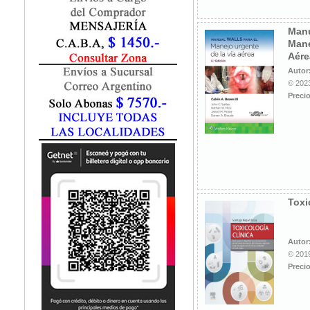
Fisiatría / Kinesiología
Fisiología / Fisiopatología
Manu
Fitomedicina
Mane
Fonoaudiología
Aére
Gastroenterología
Autor
Genética
© 2023
Precio
Geriatría
Ginecología / Obstetricia
Hematología
Histología
Homeopatía
Infectología
Inmunología
Toxi
Instrumentación Quirurgica
Laboratorio
Medicina del Deporte / Rehabilitación
Autor
© 2019
Medicina Emergencias / Urgencias
Precio
Medicina Forense / Legal
Medicina General
Medicina Interna