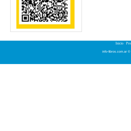
Reumatología
Salud Pública
Semiología
Terapia Ocupacional
Urología
Veterinaria
Inicio
Pr
info-libros.com.ar ©