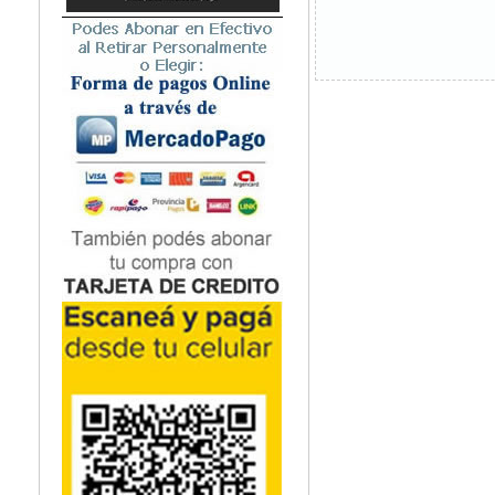
Microbiología
Nefrología
Neonatología / Pediatría
Neumología
Neuroanatomía / Neurociencia
Neurocirugía
Neurología
Nutrición
Odontología
Oftalmología
Oncología / Cuidados Paliativos
Ortopedía / Traumatología
Osteopatía
Otorrinolaringología
Patología
Podología
Psicología
Psiquiatría
Química