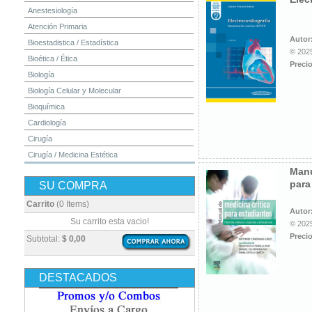
Anestesiología
Atención Primaria
Autor
Bioestadistica / Estadística
© 2025
Bioética / Ética
Precio
Biología
Biología Celular y Molecular
Bioquímica
Cardiología
Cirugía
Cirugía / Medicina Estética
Manu
Cuidados Intensivos
para
SU COMPRA
Dermatología
Diagnóstico por Imagen / Radiología
Carrito
(0 Items)
Autor
Diccionarios
Su carrito esta vacio!
© 2025
Embriología
Precio
Subtotal:
$ 0,00
Endocrinología
Enfermería
DESTACADOS
Epidemiología
Farmacia / Farmacología