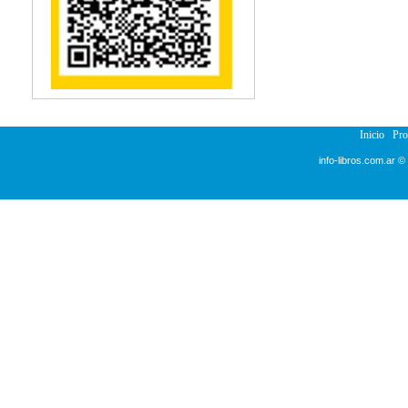
Reumatología
Salud Pública
Semiología
Terapia Ocupacional
Urología
Veterinaria
Inicio
Pr
info-libros.com.ar ©