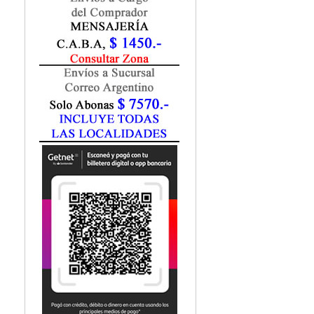
Fisiatría / Kinesiología
Fisiología / Fisiopatología
Fitomedicina
Fonoaudiología
Gastroenterología
Genética
Geriatría
Ginecología / Obstetricia
Hematología
Histología
Homeopatía
Infectología
Inmunología
Instrumentación Quirurgica
Laboratorio
Medicina del Deporte / Rehabilitación
Medicina Emergencias / Urgencias
Medicina Forense / Legal
Medicina General
Medicina Interna