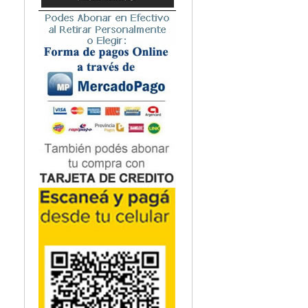
Microbiología
Nefrología
Neonatología / Pediatría
Neumología
Neuroanatomía / Neurociencia
Neurocirugía
Neurología
Nutrición
Odontología
Oftalmología
Oncología / Cuidados Paliativos
Ortopedía / Traumatología
Osteopatía
Otorrinolaringología
Patología
Podología
Psicología
Psiquiatría
Química