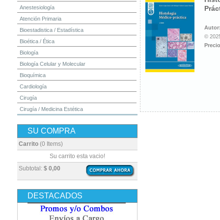
Anestesiología
Prác
Atención Primaria
Autor
Bioestadistica / Estadística
© 2025
Bioética / Ética
Precio
Biología
Biología Celular y Molecular
Bioquímica
Cardiología
Cirugía
Cirugía / Medicina Estética
Cuidados Intensivos
SU COMPRA
Dermatología
Diagnóstico por Imagen / Radiología
Carrito
(0 Items)
Diccionarios
Su carrito esta vacio!
Embriología
Subtotal:
$ 0,00
Endocrinología
Enfermería
DESTACADOS
Epidemiología
Farmacia / Farmacología