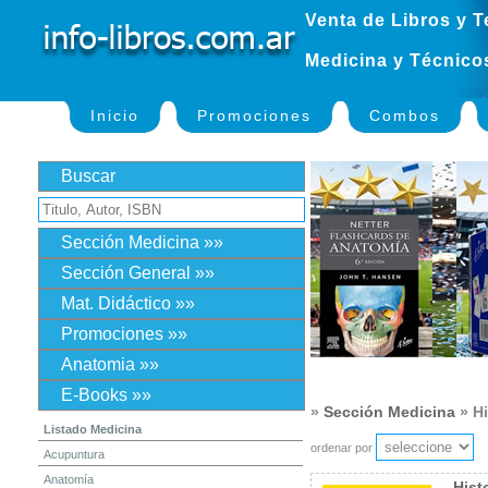
Venta de Libros y T
Medicina y Técnico
Inicio
Promociones
Combos
Buscar
Sección Medicina »»
Sección General »»
Mat. Didáctico »»
Promociones »»
Anatomia »»
E-Books »»
»
Sección Medicina
» Hi
Listado Medicina
ordenar por
Acupuntura
Anatomía
Hist