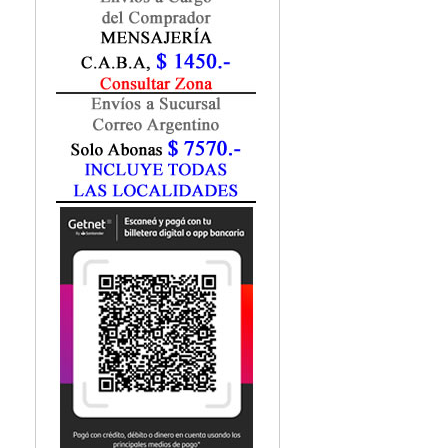
Fisiatría / Kinesiología
Fisiología / Fisiopatología
Fitomedicina
Fonoaudiología
Gastroenterología
Genética
Geriatría
Ginecología / Obstetricia
Hematología
Histología
Homeopatía
Infectología
Inmunología
Instrumentación Quirurgica
Laboratorio
Medicina del Deporte / Rehabilitación
Medicina Emergencias / Urgencias
Medicina Forense / Legal
Medicina General
Medicina Interna