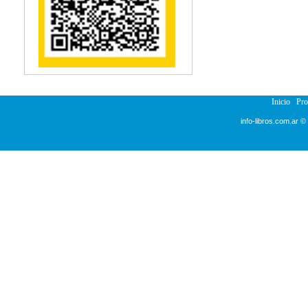
Reumatología
Salud Pública
Semiología
Terapia Ocupacional
Urología
Veterinaria
Inicio
Pr
info-libros.com.ar ©