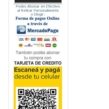
Microbiología
Nefrología
Neonatología / Pediatría
Neumología
Neuroanatomía / Neurociencia
Neurocirugía
Neurología
Nutrición
Odontología
Oftalmología
Oncología / Cuidados Paliativos
Ortopedía / Traumatología
Osteopatía
Otorrinolaringología
Patología
Podología
Psicología
Psiquiatría
Química