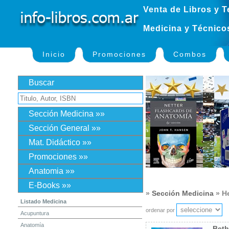
Venta de Libros y T
Medicina y Técnico
Inicio
Promociones
Combos
Buscar
Sección Medicina »»
Sección General »»
Mat. Didáctico »»
Promociones »»
Anatomia »»
E-Books »»
»
Sección Medicina
» H
Listado Medicina
ordenar por
Acupuntura
Anatomía
Beth