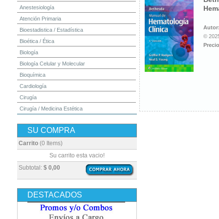
Anestesiología
Hema
Atención Primaria
Autor
Bioestadistica / Estadística
© 2025
Bioética / Ética
Precio
Biología
Biología Celular y Molecular
Bioquímica
Cardiología
Cirugía
Cirugía / Medicina Estética
Cuidados Intensivos
SU COMPRA
Dermatología
Diagnóstico por Imagen / Radiología
Carrito
(0 Items)
Diccionarios
Su carrito esta vacio!
Embriología
Subtotal:
$ 0,00
Endocrinología
Enfermería
DESTACADOS
Epidemiología
Farmacia / Farmacología