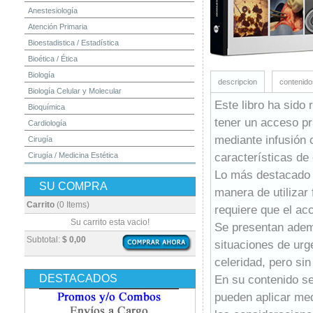
Anestesiología
Atención Primaria
Bioestadistica / Estadística
Bioética / Ética
Biología
descripcion
contenido
Biología Celular y Molecular
Este libro ha sido
Bioquímica
tener un acceso prá
Cardiología
mediante infusión 
Cirugía
características de
Cirugía / Medicina Estética
Cuidados Intensivos
Lo más destacado d
SU COMPRA
Dermatología
manera de utilizar
Diagnóstico por Imagen / Radiología
Carrito
(0 Items)
requiere que el acc
Diccionarios
Su carrito esta vacio!
Se presentan adem
Embriología
Subtotal:
$ 0,00
situaciones de urge
Endocrinología
celeridad, pero sin
Enfermería
DESTACADOS
En su contenido se
Epidemiología
pueden aplicar med
Farmacia / Farmacología