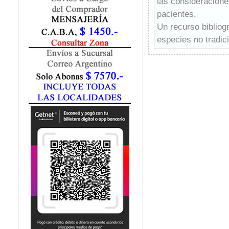
las consideraciones
Fisiatría / Kinesiología
pacientes.
Fisiología / Fisiopatología
Un recurso bibliogr
Fitomedicina
Fonoaudiología
especies no tradic
Gastroenterología
interesante área de
Genética
diagnóstico para di
Geriatría
Un recurso bibliogr
Ginecología / Obstetricia
especies no tradic
Hematología
interesante área de
Histología
diagnóstico para di
Homeopatía
La estructura de l
Infectología
facilitan el aprend
Inmunología
medicina de peces,
Instrumentación Quirurgica
Además, capítulos
Laboratorio
imagenología (radio
Medicina del Deporte / Rehabilitación
Medicina Emergencias / Urgencias
parasitología, y 
Medicina Forense / Legal
¡Un libro muy compl
Medicina General
hospital!
Medicina Interna