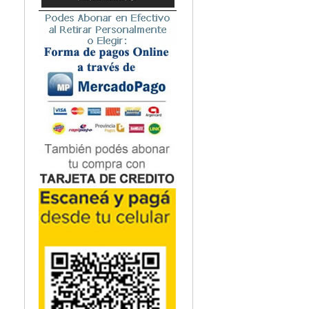
Microbiología
Nefrología
Neonatología / Pediatría
Neumología
Neuroanatomía / Neurociencia
Neurocirugía
Neurología
Nutrición
Odontología
Oftalmología
Oncología / Cuidados Paliativos
Ortopedía / Traumatología
Osteopatía
Otorrinolaringología
Patología
Podología
Psicología
Psiquiatría
Química