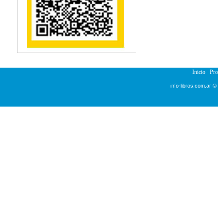
Reumatología
Salud Pública
Semiología
Terapia Ocupacional
Urología
Veterinaria
Inicio
Pr
info-libros.com.ar ©