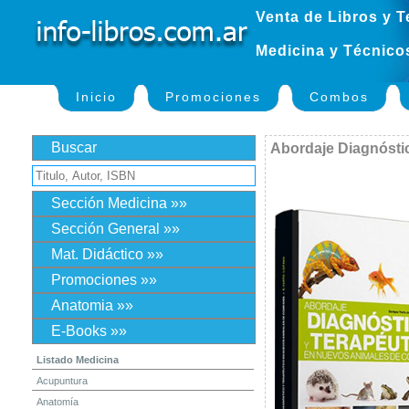
Venta de Libros y T
Medicina y Técnico
Inicio
Promociones
Combos
Buscar
Abordaje Diagnósti
Sección Medicina »»
Sección General »»
Mat. Didáctico »»
Promociones »»
Anatomia »»
E-Books »»
Listado Medicina
Acupuntura
Anatomía