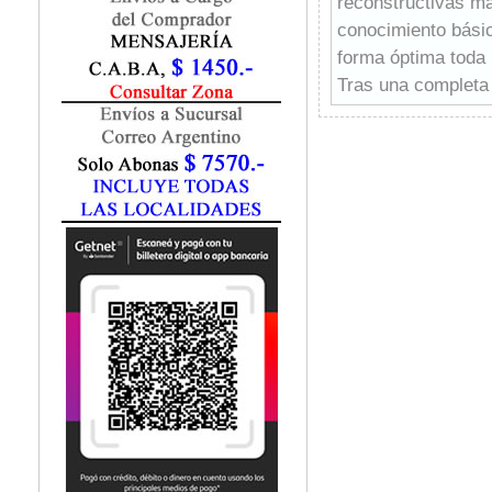
reconstructivas má
Fisiatría / Kinesiología
conocimiento básic
Fisiología / Fisiopatología
forma óptima toda l
Fitomedicina
Fonoaudiología
Tras una completa i
Gastroenterología
reparación cutánea
Genética
más relevantes. Se
Geriatría
analgesia más rec
Ginecología / Obstetricia
cierre general y en
Hematología
Tras ilustrar las 
Histología
describen técnicas
Homeopatía
extremidades torác
Infectología
Además, los autore
Inmunología
combinaciones más 
Instrumentación Quirurgica
el mejor abordaje 
Laboratorio
Finalmente se info
Medicina del Deporte / Rehabilitación
Medicina Emergencias / Urgencias
en cirugías recons
Medicina Forense / Legal
Todos los capítulo
Medicina General
representaciones e
Medicina Interna