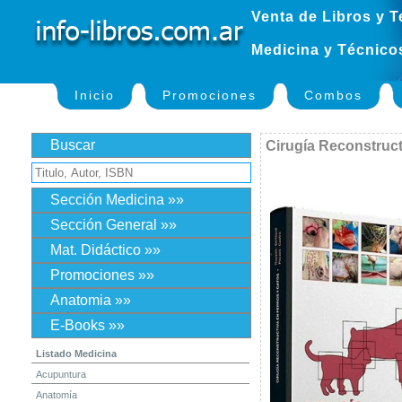
Venta de Libros y T
Medicina y Técnico
Inicio
Promociones
Combos
Buscar
Cirugía Reconstruct
Sección Medicina »»
Sección General »»
Mat. Didáctico »»
Promociones »»
Anatomia »»
E-Books »»
Listado Medicina
Acupuntura
Anatomía