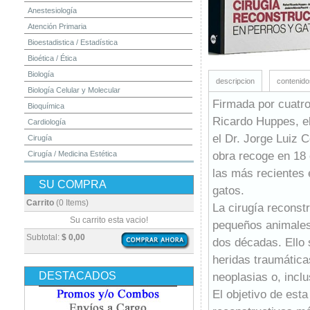
Anestesiología
Atención Primaria
Bioestadistica / Estadística
Bioética / Ética
Biología
descripcion
contenido
Biología Celular y Molecular
Firmada por cuatro 
Bioquímica
Ricardo Huppes, el
Cardiología
el Dr. Jorge Luiz 
Cirugía
obra recoge en 18 
Cirugía / Medicina Estética
Cuidados Intensivos
las más recientes 
SU COMPRA
Dermatología
gatos.
Diagnóstico por Imagen / Radiología
Carrito
(0 Items)
La cirugía reconst
Diccionarios
Su carrito esta vacio!
pequeños animales 
Embriología
Subtotal:
$ 0,00
dos décadas. Ello 
Endocrinología
heridas traumática
Enfermería
DESTACADOS
neoplasias o, inclu
Epidemiología
El objetivo de est
Farmacia / Farmacología