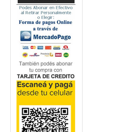
Todo ello conviert
Microbiología
deban atender paci
Nefrología
estéticos o de urg
Neonatología / Pediatría
Neumología
Neuroanatomía / Neurociencia
Neurocirugía
Neurología
Nutrición
Odontología
Oftalmología
Oncología / Cuidados Paliativos
Ortopedía / Traumatología
Osteopatía
Otorrinolaringología
Patología
Podología
Psicología
Psiquiatría
Química