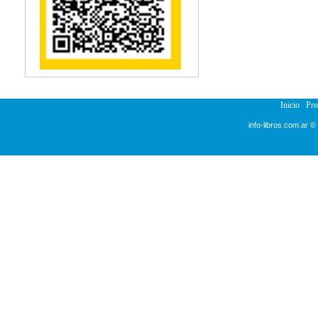
Reumatología
Salud Pública
Semiología
Terapia Ocupacional
Urología
Veterinaria
Inicio
Pr
info-libros.com.ar ©