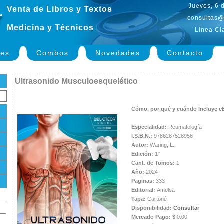
Jueves, 6 
Venta de Libros y Textos
consultas@
Medicina y Técnicos
Línea Cl
nes
Combos
Novedades
Contacto
Ultrasonido Musculoesquelético
Cómo, por qué y cuándo Incluye 
Especialidad:
Reumatología
I.S.B.N.:
9786287528956
Autor:
Waring, L.
Edición:
1°
Cant. de Tomos:
1
Año:
2024
Paginas:
333
Editorial:
Amolca
Tapa:
Cartoné
Disponibilidad:
Consultar
Mercado Pago: $
0.00