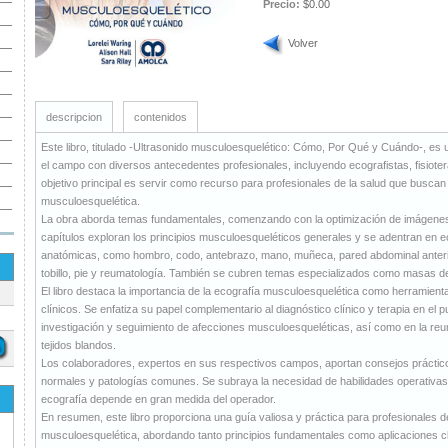
Precio:
$0.00
Volver
descripcion
contenidos
Este libro, titulado -Ultrasonido musculoesquelético: Cómo, Por Qué y Cuándo-, es 
el campo con diversos antecedentes profesionales, incluyendo ecografistas, fisiote
objetivo principal es servir como recurso para profesionales de la salud que buscan
musculoesquelética.
La obra aborda temas fundamentales, comenzando con la optimización de imágenes
capítulos exploran los principios musculoesqueléticos generales y se adentran en e
anatómicas, como hombro, codo, antebrazo, mano, muñeca, pared abdominal anterior, i
tobillo, pie y reumatología. También se cubren temas especializados como masas de
El libro destaca la importancia de la ecografía musculoesquelética como herramient
clínicos. Se enfatiza su papel complementario al diagnóstico clínico y terapia en el p
investigación y seguimiento de afecciones musculoesqueléticas, así como en la re
tejidos blandos.
Los colaboradores, expertos en sus respectivos campos, aportan consejos práctico
normales y patologías comunes. Se subraya la necesidad de habilidades operativas 
ecografía depende en gran medida del operador.
En resumen, este libro proporciona una guía valiosa y práctica para profesionales de
musculoesquelética, abordando tanto principios fundamentales como aplicaciones cl