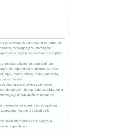
una guía exhaustiva escrita por expertos en
rapeutas, radiólogos y reumatólogos. El
 aprender o mejorar su práctica en ecografía
 y consideraciones de seguridad. Los
cografías específicas de diferentes áreas
ngle, cadera, muslo, rodilla, pantorrilla,
 tejidos blandos.
a de diagnóstico en diversos entornos
unto de atención, destacando su utilidad en la
umatología y la evaluación de masas de
s y ejemplos de apariencias ecográficas
adecuadas, ya que la calidad de la
 la salud interesados en la ecografía
ínicas específicas.