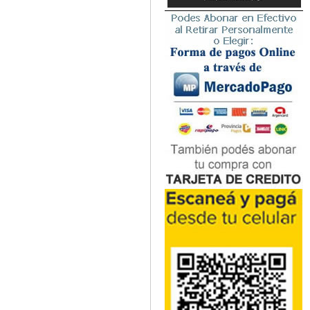
Microbiología
Nefrología
Neonatología / Pediatría
Neumología
Neuroanatomía / Neurociencia
Neurocirugía
Neurología
Nutrición
Odontología
Oftalmología
Oncología / Cuidados Paliativos
Ortopedía / Traumatología
Osteopatía
Otorrinolaringología
Patología
Podología
Psicología
Psiquiatría
Química