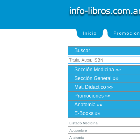
Inicio
Promocio
Buscar
Sección Medicina »»
Sección General »»
Mat. Didáctico »»
Promociones »»
Anatomia »»
E-Books »»
Listado Medicina
Acupuntura
Anatomía