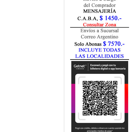
Fisiatría / Kinesiología
Fisiología / Fisiopatología
Fitomedicina
Fonoaudiología
Gastroenterología
Genética
Geriatría
Ginecología / Obstetricia
Hematología
Histología
Homeopatía
Infectología
Inmunología
Instrumentación Quirurgica
Laboratorio
Medicina del Deporte / Rehabilitación
Medicina Emergencias / Urgencias
Medicina Forense / Legal
Medicina General
Medicina Interna