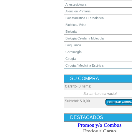
Anestesiología
Atención Primaria
Bioestadistica / Estadística
Bioética / Ética
Biología
Biología Celular y Molecular
Bioquímica
Cardiología
Cirugía
Cirugía / Medicina Estética
Cuidados Intensivos
SU COMPRA
Dermatología
Diagnóstico por Imagen / Radiología
Carrito
(0 Items)
Diccionarios
Su carrito esta vacio!
Embriología
Subtotal:
$ 0,00
Endocrinología
Enfermería
DESTACADOS
Epidemiología
Farmacia / Farmacología