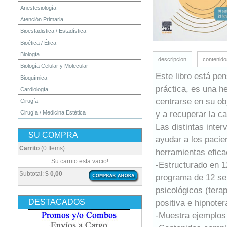
Anestesiología
Atención Primaria
Bioestadistica / Estadística
Bioética / Ética
Biología
descripcion
contenido
Biología Celular y Molecular
Este libro está pe
Bioquímica
práctica, es una h
Cardiología
centrarse en su obj
Cirugía
y a recuperar la ca
Cirugía / Medicina Estética
Cuidados Intensivos
Las distintas inter
SU COMPRA
Dermatología
ayudar a los pacie
Diagnóstico por Imagen / Radiología
Carrito
(0 Items)
herramientas efica
Diccionarios
Su carrito esta vacio!
-Estructurado en 1
Embriología
Subtotal:
$ 0,00
programa de 12 se
Endocrinología
psicológicos (tera
Enfermería
DESTACADOS
positiva e hipnoter
Epidemiología
-Muestra ejemplos
Farmacia / Farmacología