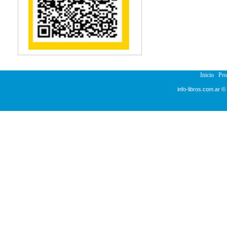
Reumatología
Salud Pública
Semiología
Terapia Ocupacional
Urología
Veterinaria
Inicio
Pr
info-libros.com.ar ©