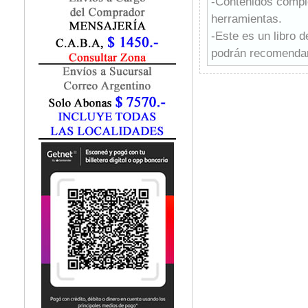
-Contenidos comple
Fisiatría / Kinesiología
herramientas.
Fisiología / Fisiopatología
-Este es un libro 
Fitomedicina
Fonoaudiología
podrán recomendar
Gastroenterología
Genética
Geriatría
Ginecología / Obstetricia
Hematología
Histología
Homeopatía
Infectología
Inmunología
Instrumentación Quirurgica
Laboratorio
Medicina del Deporte / Rehabilitación
Medicina Emergencias / Urgencias
Medicina Forense / Legal
Medicina General
Medicina Interna