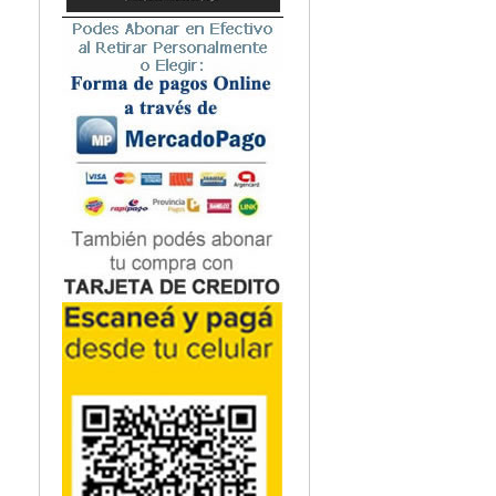
Microbiología
Nefrología
Neonatología / Pediatría
Neumología
Neuroanatomía / Neurociencia
Neurocirugía
Neurología
Nutrición
Odontología
Oftalmología
Oncología / Cuidados Paliativos
Ortopedía / Traumatología
Osteopatía
Otorrinolaringología
Patología
Podología
Psicología
Psiquiatría
Química