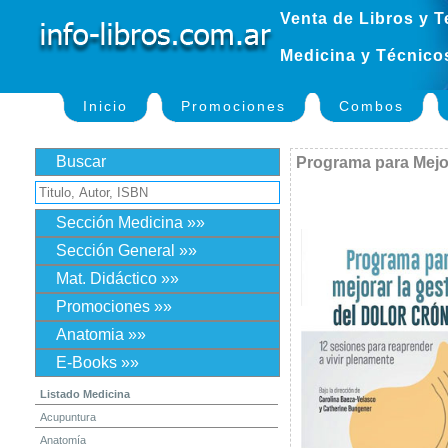
Venta de Libros y T
Medicina y Técnico
Inicio
Promociones
Combos
Buscar
Programa para Mejor
Sección Medicina »»
Sección General »»
Mat. Didáctico »»
Promociones »»
Anatomia »»
E-Books »»
Listado Medicina
Acupuntura
Anatomía