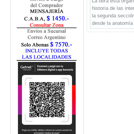
La obra está organ
Fisiatría / Kinesiología
historia de las in
Fisiología / Fisiopatología
la segunda sección
Fitomedicina
Fonoaudiología
desde la anatomía 
Gastroenterología
avanza en las sigu
Genética
párpados, pestañas
Geriatría
conjuntiva, proced
Ginecología / Obstetricia
intraoculares.
Hematología
-Orientación a lo l
Histología
consideraciones pr
Homeopatía
-Lecturas compleme
Infectología
-Organizado primer
Inmunología
-Formato de capítu
Instrumentación Quirurgica
formato predefinid
Laboratorio
-Listas de viñetas
Medicina del Deporte / Rehabilitación
Medicina Emergencias / Urgencias
rápida
Medicina Forense / Legal
-Múltiples fotogra
Medicina General
correspondientes d
Medicina Interna