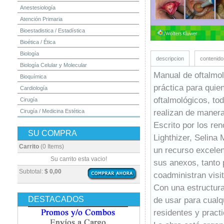
Anestesiología
Atención Primaria
Bioestadistica / Estadística
Bioética / Ética
Biología
descripcion
contenido
Biología Celular y Molecular
Manual de oftalmol
Bioquímica
práctica para quie
Cardiología
oftalmológicos, to
Cirugía
realizan de manera
Cirugía / Medicina Estética
Cuidados Intensivos
Escrito por los re
SU COMPRA
Dermatología
Lighthizer, Selina
Diagnóstico por Imagen / Radiología
Carrito
(0 Items)
un recurso excelen
Diccionarios
Su carrito esta vacio!
sus anexos, tanto 
Embriología
Subtotal:
$ 0,00
coadministran visi
Endocrinología
Con una estructura 
Enfermería
DESTACADOS
de usar para cualqu
Epidemiología
residentes y pract
Farmacia / Farmacología