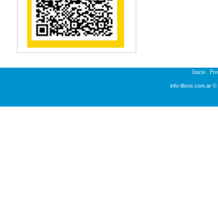
Reumatología
Salud Pública
Semiología
Terapia Ocupacional
Urología
Veterinaria
Inicio
Pr
info-libros.com.ar ©