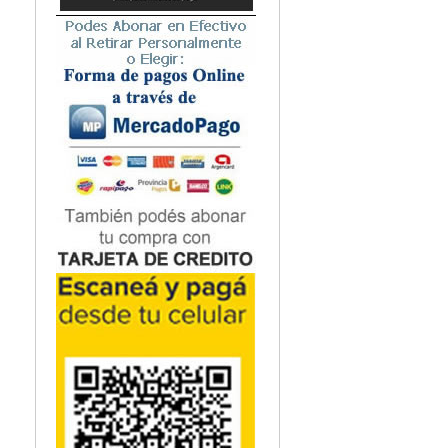
-Cubre consideraci
Microbiología
anestesia e instru
Nefrología
-Acceso gratuito a
Neonatología / Pediatría
Neumología
Neuroanatomía / Neurociencia
Neurocirugía
Neurología
Nutrición
Odontología
Oftalmología
Oncología / Cuidados Paliativos
Ortopedía / Traumatología
Osteopatía
Otorrinolaringología
Patología
Podología
Psicología
Psiquiatría
Química