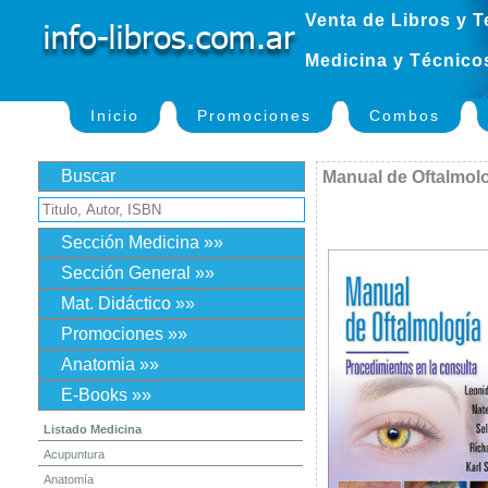
Venta de Libros y T
Medicina y Técnico
Inicio
Promociones
Combos
Buscar
Manual de Oftalmol
Sección Medicina »»
Sección General »»
Mat. Didáctico »»
Promociones »»
Anatomia »»
E-Books »»
Listado Medicina
Acupuntura
Anatomía