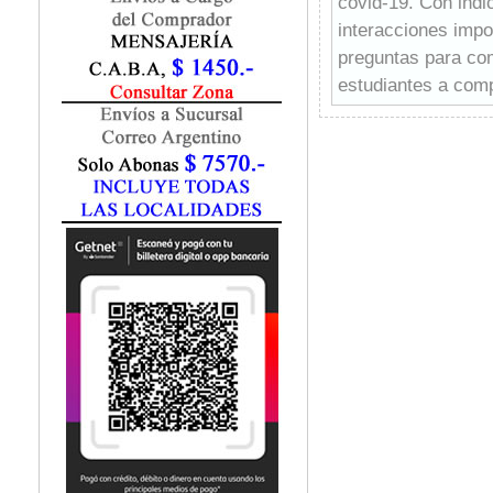
covid-19. Con ind
Fisiatría / Kinesiología
interacciones impo
Fisiología / Fisiopatología
preguntas para com
Fitomedicina
Fonoaudiología
estudiantes a comp
Gastroenterología
probablemente utili
Genética
-Compacto y fácil 
Geriatría
-Ordenado de forma
Ginecología / Obstetricia
busca.
Hematología
-Un consejo clínic
Histología
autores.
Homeopatía
-100 preguntas de 
Infectología
conocimientos y c
Inmunología
-Totalmente actual
Instrumentación Quirurgica
actualidad, sobre l
Laboratorio
más de mil millon
Medicina del Deporte / Rehabilitación
Medicina Emergencias / Urgencias
recetas hospitalari
Medicina Forense / Legal
-Sección dedicada
Medicina General
-Material de autoe
Medicina Interna