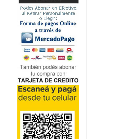
de redacción de re
Microbiología
Nefrología
Neonatología / Pediatría
Neumología
Neuroanatomía / Neurociencia
Neurocirugía
Neurología
Nutrición
Odontología
Oftalmología
Oncología / Cuidados Paliativos
Ortopedía / Traumatología
Osteopatía
Otorrinolaringología
Patología
Podología
Psicología
Psiquiatría
Química