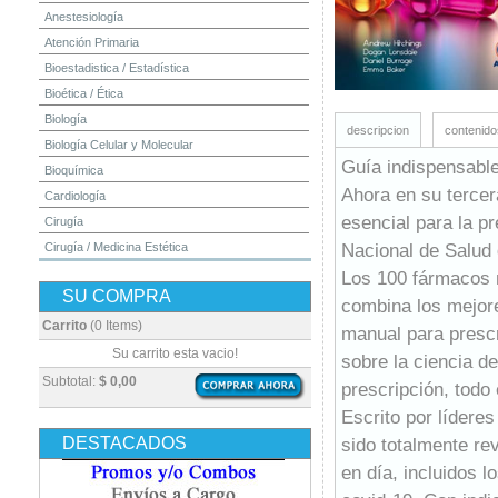
Anestesiología
Atención Primaria
Bioestadistica / Estadística
Bioética / Ética
Biología
descripcion
contenido
Biología Celular y Molecular
Guía indispensable
Bioquímica
Ahora en su tercer
Cardiología
esencial para la p
Cirugía
Nacional de Salud 
Cirugía / Medicina Estética
Cuidados Intensivos
Los 100 fármacos 
SU COMPRA
Dermatología
combina los mejore
Diagnóstico por Imagen / Radiología
Carrito
(0 Items)
manual para prescr
Diccionarios
Su carrito esta vacio!
sobre la ciencia d
Embriología
Subtotal:
$ 0,00
prescripción, todo 
Endocrinología
Escrito por líderes
Enfermería
DESTACADOS
sido totalmente rev
Epidemiología
en día, incluidos 
Farmacia / Farmacología