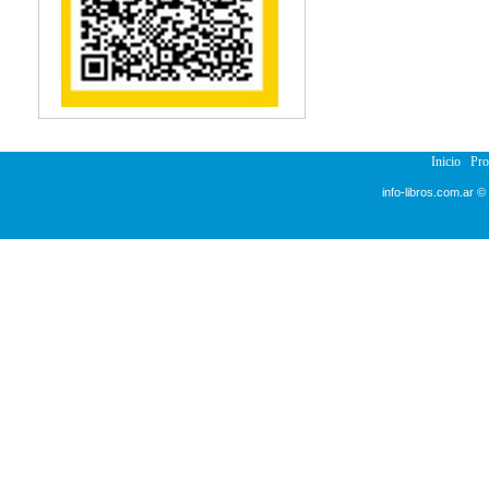
Reumatología
Salud Pública
Semiología
Terapia Ocupacional
Urología
Veterinaria
Inicio
Pr
info-libros.com.ar ©