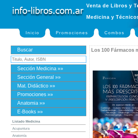
Venta de Libros y T
Medicina y Técnico
Inicio
Promociones
Combos
Buscar
Los 100 Fármacos m
Sección Medicina »»
Sección General »»
Mat. Didáctico »»
Promociones »»
Anatomia »»
E-Books »»
Listado Medicina
Acupuntura
Anatomía