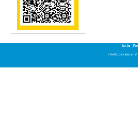
Reumatología
Salud Pública
Semiología
Terapia Ocupacional
Urología
Veterinaria
Inicio
Pr
info-libros.com.ar ©