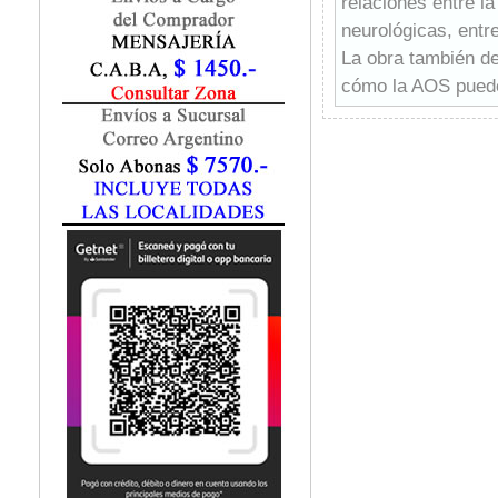
relaciones entre 
Fisiatría / Kinesiología
neurológicas, entre
Fisiología / Fisiopatología
La obra también de
Fitomedicina
Fonoaudiología
cómo la AOS puede 
Gastroenterología
oftalmología, la od
Genética
exploran las implic
Geriatría
y la endocrinología
Ginecología / Obstetricia
especialistas en t
Hematología
profesionales de la
Histología
Este libro ofrece 
Homeopatía
pacientes de maner
Infectología
médicos de distint
Inmunología
un enfoque práctic
Instrumentación Quirurgica
una referencia imp
Laboratorio
en pacientes de to
Medicina del Deporte / Rehabilitación
Medicina Emergencias / Urgencias
Medicina Forense / Legal
Medicina General
Medicina Interna