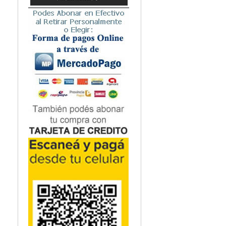
Microbiología
Nefrología
Neonatología / Pediatría
Neumología
Neuroanatomía / Neurociencia
Neurocirugía
Neurología
Nutrición
Odontología
Oftalmología
Oncología / Cuidados Paliativos
Ortopedía / Traumatología
Osteopatía
Otorrinolaringología
Patología
Podología
Psicología
Psiquiatría
Química