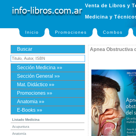
Venta de Libros y T
Medicina y Técnico
Inicio
Promociones
Combos
Buscar
Apnea Obstructiva 
Sección Medicina »»
Sección General »»
Mat. Didáctico »»
Promociones »»
Anatomia »»
E-Books »»
Listado Medicina
Acupuntura
Anatomía