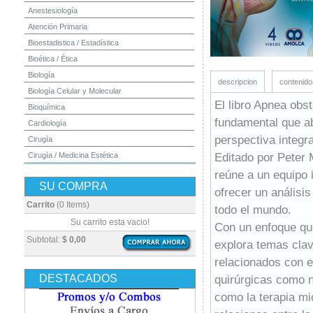
Anestesiología
Atención Primaria
Bioestadistica / Estadística
Bioética / Ética
Biología
descripcion
contenido
Biología Celular y Molecular
El libro Apnea obst
Bioquímica
fundamental que a
Cardiología
perspectiva integra
Cirugía
Editado por Peter 
Cirugía / Medicina Estética
Cuidados Intensivos
reúne a un equipo 
SU COMPRA
Dermatología
ofrecer un análisi
Diagnóstico por Imagen / Radiología
Carrito
(0 Items)
todo el mundo.
Diccionarios
Su carrito esta vacio!
Con un enfoque que 
Embriología
Subtotal:
$ 0,00
explora temas clav
Endocrinología
relacionados con e
Enfermería
DESTACADOS
quirúrgicas como n
Epidemiología
como la terapia mio
Farmacia / Farmacología