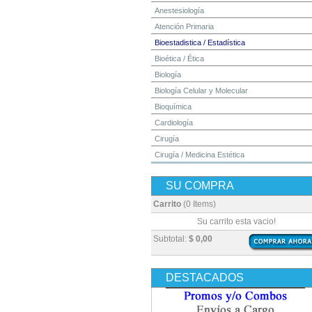
Anestesiología
Atención Primaria
Bioestadistica / Estadística
Bioética / Ética
Biología
Biología Celular y Molecular
Bioquímica
Cardiología
Cirugía
Cirugía / Medicina Estética
Cuidados Intensivos
SU COMPRA
Dermatología
Diagnóstico por Imagen / Radiología
Carrito
(0 Items)
Diccionarios
Su carrito esta vacio!
Embriología
Subtotal:
$ 0,00
Endocrinología
Enfermería
DESTACADOS
Epidemiología
Farmacia / Farmacología