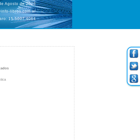
 de Agosto de 2026
info-libros.com.ar
aro: 15.5007.4064
zados
stica