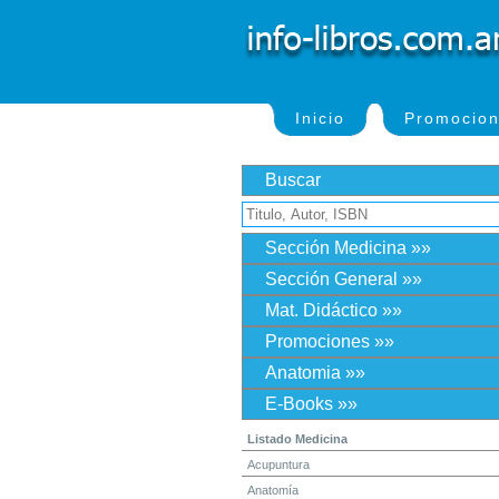
Inicio
Promocio
Buscar
Sección Medicina »»
Sección General »»
Mat. Didáctico »»
Promociones »»
Anatomia »»
E-Books »»
Listado Medicina
Acupuntura
Anatomía