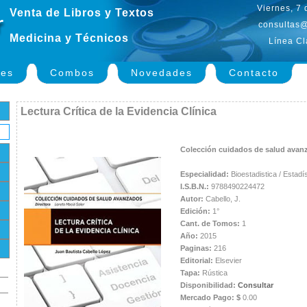
Viernes, 7
Venta de Libros y Textos
consultas@
Medicina y Técnicos
Línea Cl
nes
Combos
Novedades
Contacto
Lectura Crítica de la Evidencia Clínica
Colección cuidados de salud avan
Especialidad:
Bioestadistica / Estadí
I.S.B.N.:
9788490224472
Autor:
Cabello, J.
Edición:
1°
Cant. de Tomos:
1
Año:
2015
Paginas:
216
Editorial:
Elsevier
Tapa:
Rústica
Disponibilidad:
Consultar
Mercado Pago: $
0.00