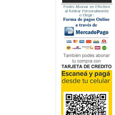
Microbiología
Nefrología
Neonatología / Pediatría
Neumología
Neuroanatomía / Neurociencia
Neurocirugía
Neurología
Nutrición
Odontología
Oftalmología
Oncología / Cuidados Paliativos
Ortopedía / Traumatología
Osteopatía
Otorrinolaringología
Patología
Podología
Psicología
Psiquiatría
Química