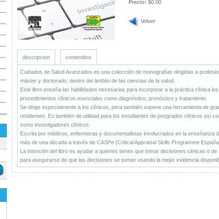
Precio:
$0.00
Volver
descripcion
contenidos
Cuidados de Salud Avanzados es una colección de monografías dirigidas a profesion
máster y doctorado, dentro del ámbito de las ciencias de la salud.
Este libro enseña las habilidades necesarias para incorporar a la práctica clínica l
procedimientos clínicos esenciales como diagnóstico, pronóstico y tratamiento.
Se dirige especialmente a los clínicos, pera también supone una herramienta de gra
residentes. Es también de utilidad para los estudiantes de posgrados clínicos así c
como investigadores clínicos.
Escrita por médicos, enfermeras y documentalistas involucrados en la enseñanza de
más de una década a través de CASPe (Critical Appraisal Skills Programme España
La intención del libro es ayudar a quienes tienen que tomar decisiones clínicas o de 
para asegurarse de que las decisiones se toman usando la mejor evidencia disponib