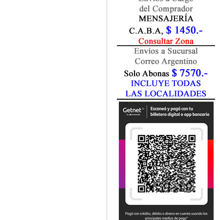
Fisiatría / Kinesiología
Fisiología / Fisiopatología
Fitomedicina
Fonoaudiología
Gastroenterología
Genética
Geriatría
Ginecología / Obstetricia
Hematología
Histología
Homeopatía
Infectología
Inmunología
Instrumentación Quirurgica
Laboratorio
Medicina del Deporte / Rehabilitación
Medicina Emergencias / Urgencias
Medicina Forense / Legal
Medicina General
Medicina Interna