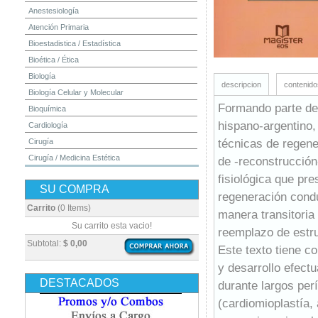
Anestesiología
Atención Primaria
Bioestadistica / Estadística
Bioética / Ética
Biología
descripcion
contenido
Biología Celular y Molecular
Formando parte de 
Bioquímica
hispano-argentino, 
Cardiología
técnicas de regener
Cirugía
Cirugía / Medicina Estética
de -reconstrucción
Cuidados Intensivos
fisiológica que pr
SU COMPRA
Dermatología
regeneración condu
Diagnóstico por Imagen / Radiología
Carrito
(0 Items)
manera transitoria o
Diccionarios
Su carrito esta vacio!
reemplazo de estru
Embriología
Subtotal:
$ 0,00
Este texto tiene c
Endocrinología
y desarrollo efect
Enfermería
DESTACADOS
durante largos perí
Epidemiología
(cardiomioplastía,
Farmacia / Farmacología