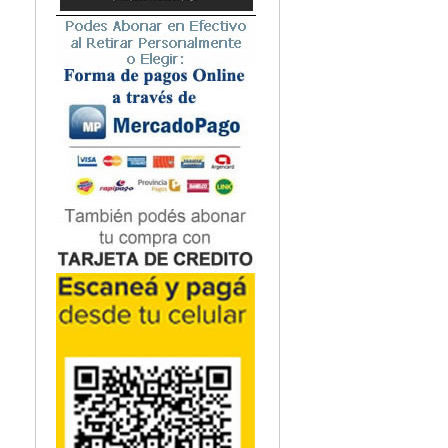
precisión del impla
Microbiología
sistemas de inyecci
Nefrología
Además, deberá inv
Neonatología / Pediatría
implante celular h
Neumología
costo/beneficio de
Neuroanatomía / Neurociencia
generalización.
Neurocirugía
La regenración car
Neurología
Nutrición
posibilidad es dife
Odontología
enfermedades. La u
Oftalmología
dentro del marco d
Oncología / Cuidados Paliativos
evolutivo, implica 
Ortopedía / Traumatología
autorreparo orgáni
Osteopatía
décadas atrás por 
Otorrinolaringología
una consecuencia 
Patología
En este hallazgo qu
Podología
regeneración cardí
Psicología
proceso natural. 
Psiquiatría
a través de la art
Química