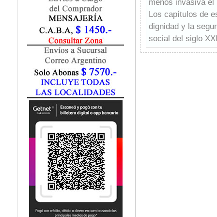
menos invasiva el 
Fisiatría / Kinesiología
Los capítulos de e
Fisiología / Fisiopatología
Fitomedicina
dignidad y la segu
Fonoaudiología
social del siglo XXI
Gastroenterología
Esta obra constitu
Genética
dedicado exclusiv
Geriatría
desde la publicaci
Ginecología / Obstetricia
en 1997.
Hematología
En el desarrollo d
Histología
disciplinas fundame
Homeopatía
biofísica, bioquími
Infectología
cardiovascular. C
Inmunología
funcionales se com
Instrumentación Quirurgica
considerado como u
Laboratorio
Medicina del Deporte / Rehabilitación
insuficiencia card
Medicina Emergencias / Urgencias
dilatada. Los infar
Medicina Forense / Legal
constituyen también
Medicina General
Los protocolos clín
Medicina Interna