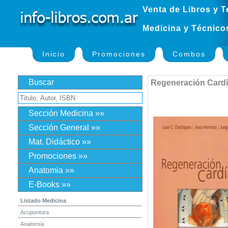
Venta de Libros y T
Medicina y Técnico
Inicio
Promociones
Combos
Buscar
Regeneración Card
Sección Medicina »»
Sección General »»
Mat. Didáctico »»
Promociones »»
Anatomia »»
E-Books »»
Listado Medicina
Acupuntura
Anatomía