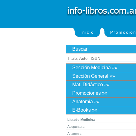
Inicio
Promocio
Buscar
Sección Medicina »»
Sección General »»
Mat. Didáctico »»
Promociones »»
Anatomia »»
E-Books »»
Listado Medicina
Acupuntura
Anatomía