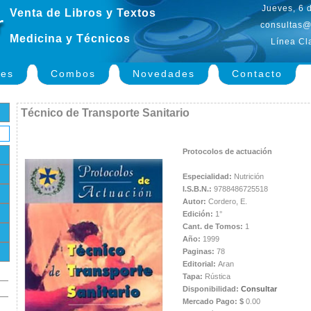
Jueves, 6 
Venta de Libros y Textos
consultas@
Medicina y Técnicos
Línea Cl
nes
Combos
Novedades
Contacto
Técnico de Transporte Sanitario
Protocolos de actuación
Especialidad:
Nutrición
I.S.B.N.:
9788486725518
Autor:
Cordero, E.
Edición:
1°
Cant. de Tomos:
1
Año:
1999
Paginas:
78
Editorial:
Aran
Tapa:
Rústica
Disponibilidad:
Consultar
Mercado Pago: $
0.00