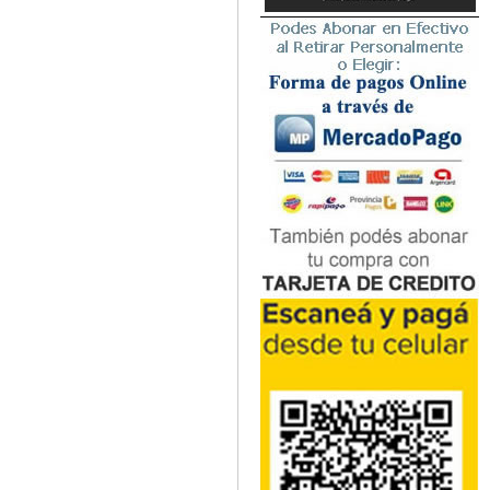
Microbiología
Nefrología
Neonatología / Pediatría
Neumología
Neuroanatomía / Neurociencia
Neurocirugía
Neurología
Nutrición
Odontología
Oftalmología
Oncología / Cuidados Paliativos
Ortopedía / Traumatología
Osteopatía
Otorrinolaringología
Patología
Podología
Psicología
Psiquiatría
Química