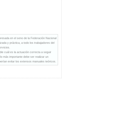
xpresada en el seno de la Federación Nacional
da y práctica, a todo los trabajadores del
ervicios.
le cuál es la actuación correcta a seguir
e lo más importante debe ser realizar un
erían evitar los extensos manuales teóricos.