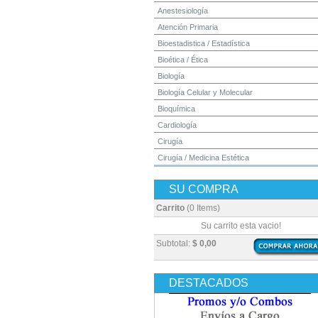
Anestesiología
Atención Primaria
Bioestadistica / Estadística
Bioética / Ética
Biología
Biología Celular y Molecular
Bioquímica
Cardiología
Cirugía
Cirugía / Medicina Estética
Cuidados Intensivos
SU COMPRA
Dermatología
Diagnóstico por Imagen / Radiología
Carrito
(0 Items)
Diccionarios
Su carrito esta vacio!
Embriología
Subtotal:
$ 0,00
Endocrinología
Enfermería
DESTACADOS
Epidemiología
Farmacia / Farmacología