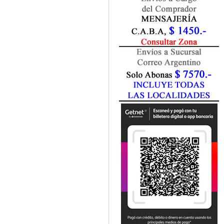
Fisiatría / Kinesiología
Fisiología / Fisiopatología
Fitomedicina
Fonoaudiología
Gastroenterología
Genética
Geriatría
Ginecología / Obstetricia
Hematología
Histología
Homeopatía
Infectología
Inmunología
Instrumentación Quirurgica
Laboratorio
Medicina del Deporte / Rehabilitación
Medicina Emergencias / Urgencias
Medicina Forense / Legal
Medicina General
Medicina Interna