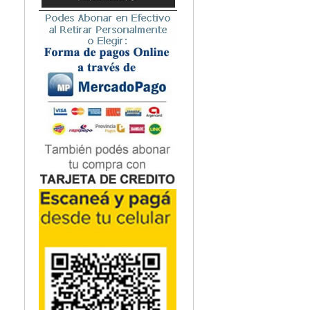
Microbiología
Nefrología
Neonatología / Pediatría
Neumología
Neuroanatomía / Neurociencia
Neurocirugía
Neurología
Nutrición
Odontología
Oftalmología
Oncología / Cuidados Paliativos
Ortopedía / Traumatología
Osteopatía
Otorrinolaringología
Patología
Podología
Psicología
Psiquiatría
Química