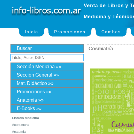
Venta de Libros y T
Medicina y Técnico
Inicio
Promociones
Combos
Buscar
Cosmiatría
Sección Medicina »»
Sección General »»
Mat. Didáctico »»
Promociones »»
Anatomia »»
E-Books »»
Listado Medicina
Acupuntura
Anatomía