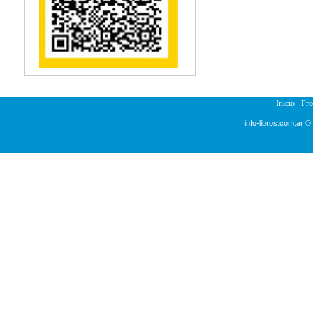
Reumatología
Salud Pública
Semiología
Terapia Ocupacional
Urología
Veterinaria
Inicio
Pr
info-libros.com.ar ©