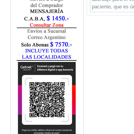
Fisiatría / Kinesiología
paciente, que es ún
Fisiología / Fisiopatología
Fitomedicina
Fonoaudiología
Gastroenterología
Genética
Geriatría
Ginecología / Obstetricia
Hematología
Histología
Homeopatía
Infectología
Inmunología
Instrumentación Quirurgica
Laboratorio
Medicina del Deporte / Rehabilitación
Medicina Emergencias / Urgencias
Medicina Forense / Legal
Medicina General
Medicina Interna