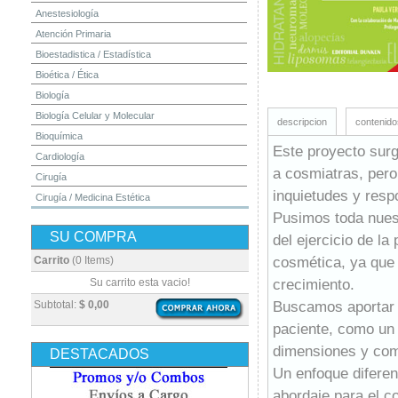
Anestesiología
Atención Primaria
Bioestadistica / Estadística
Bioética / Ética
Biología
Biología Celular y Molecular
descripcion
contenido
Bioquímica
Este proyecto surgi
Cardiología
a cosmiatras, pero
Cirugía
inquietudes y resp
Cirugía / Medicina Estética
Pusimos toda nuest
Cuidados Intensivos
SU COMPRA
del ejercicio de la
Dermatología
Diagnóstico por Imagen / Radiología
cosmética, ya que 
Carrito
(0 Items)
Diccionarios
crecimiento.
Su carrito esta vacio!
Embriología
Buscamos aportar n
Subtotal:
$ 0,00
Endocrinología
paciente, como un
Enfermería
dimensiones y com
DESTACADOS
Epidemiología
Un enfoque diferen
Farmacia / Farmacología
abordaje para el c