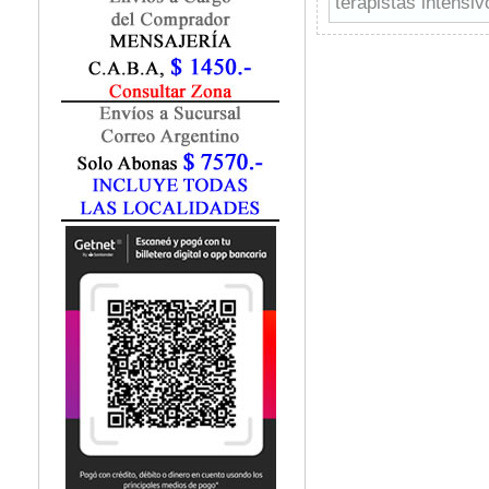
terapistas intensi
Fisiatría / Kinesiología
Fisiología / Fisiopatología
Fitomedicina
Fonoaudiología
Gastroenterología
Genética
Geriatría
Ginecología / Obstetricia
Hematología
Histología
Homeopatía
Infectología
Inmunología
Instrumentación Quirurgica
Laboratorio
Medicina del Deporte / Rehabilitación
Medicina Emergencias / Urgencias
Medicina Forense / Legal
Medicina General
Medicina Interna