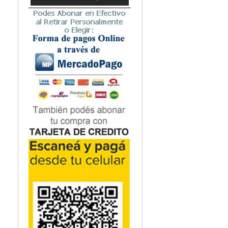
Microbiología
Nefrología
Neonatología / Pediatría
Neumología
Neuroanatomía / Neurociencia
Neurocirugía
Neurología
Nutrición
Odontología
Oftalmología
Oncología / Cuidados Paliativos
Ortopedía / Traumatología
Osteopatía
Otorrinolaringología
Patología
Podología
Psicología
Psiquiatría
Química