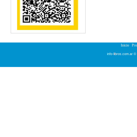
Reumatología
Salud Pública
Semiología
Terapia Ocupacional
Urología
Veterinaria
Inicio
Pr
info-libros.com.ar ©