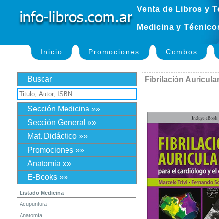
Venta de Libros y T
Medicina y Técnico
Inicio
Promociones
Combos
Buscar
Fibrilación Auricula
Sección Medicina »»
Sección General »»
Mat. Didáctico »»
Promociones »»
Anatomia »»
E-Books »»
Listado Medicina
Acupuntura
Anatomía