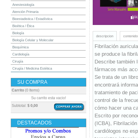
Anestesiología
Atención Primaria
Bioestadistica / Estadística
Bioética / Ética
Biología
descripcion
contenido
Biología Celular y Molecular
Fibrilación auricul
Bioquímica
se produce la fibri
Cardiología
Describe también l
Cirugía
fármacos más acce
Cirugía / Medicina Estética
Cuidados Intensivos
Se trata de un libr
SU COMPRA
Dermatología
encontrará informa
Diagnóstico por Imagen / Radiología
Carrito
(0 Items)
tratamiento de paci
Diccionarios
Su carrito esta vacio!
control de la frecu
Embriología
Subtotal:
$ 0,00
cómo hacer una car
Endocrinología
Escrito por recono
Enfermería
DESTACADOS
(ICBA), Fibrilación
Epidemiología
cardiólogos no esp
Farmacia / Farmacología