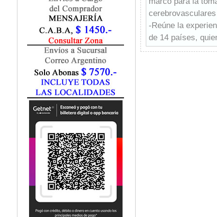
marco para la toma
Fisiatría / Kinesiología
cerebrovasculares 
Fisiología / Fisiopatología
-Reúne la experie
Fitomedicina
Fonoaudiología
de 14 países, quien
Gastroenterología
de 25 capítulos.
Genética
-Dirigido a médico
Geriatría
especialistas en pe
Ginecología / Obstetricia
una amplia varied
Hematología
isquémica y hemor
Histología
-Se trata de la pr
Homeopatía
forma exclusiva a 
Infectología
-Por su enfoque es
Inmunología
internacionales, E
Instrumentación Quirurgica
referencia más act
Laboratorio
hispana.
Medicina del Deporte / Rehabilitación
Medicina Emergencias / Urgencias
-Versión ebook grat
Medicina Forense / Legal
Medicina General
Medicina Interna