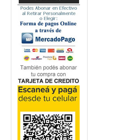
Microbiología
Nefrología
Neonatología / Pediatría
Neumología
Neuroanatomía / Neurociencia
Neurocirugía
Neurología
Nutrición
Odontología
Oftalmología
Oncología / Cuidados Paliativos
Ortopedía / Traumatología
Osteopatía
Otorrinolaringología
Patología
Podología
Psicología
Psiquiatría
Química