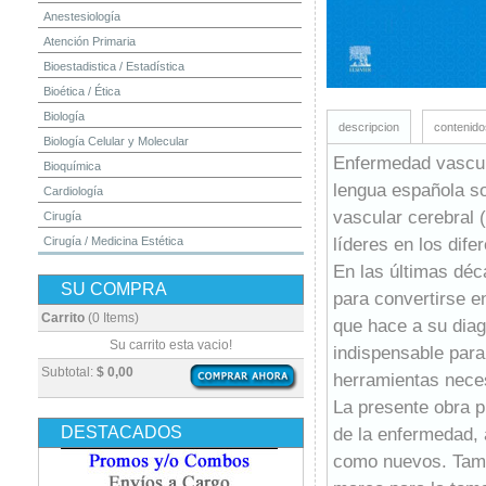
Anestesiología
Atención Primaria
Bioestadistica / Estadística
Bioética / Ética
Biología
descripcion
contenido
Biología Celular y Molecular
Enfermedad vascula
Bioquímica
lengua española s
Cardiología
vascular cerebral 
Cirugía
líderes en los dif
Cirugía / Medicina Estética
Cuidados Intensivos
En las últimas déc
SU COMPRA
Dermatología
para convertirse e
Diagnóstico por Imagen / Radiología
Carrito
(0 Items)
que hace a su diag
Diccionarios
Su carrito esta vacio!
indispensable para 
Embriología
Subtotal:
$ 0,00
herramientas neces
Endocrinología
La presente obra p
Enfermería
DESTACADOS
de la enfermedad, 
Epidemiología
como nuevos. Tambi
Farmacia / Farmacología