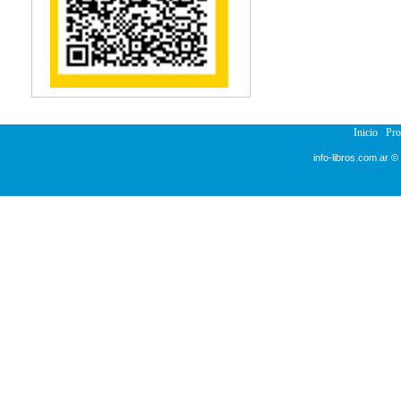
Reumatología
Salud Pública
Semiología
Terapia Ocupacional
Urología
Veterinaria
Inicio
Pr
info-libros.com.ar ©