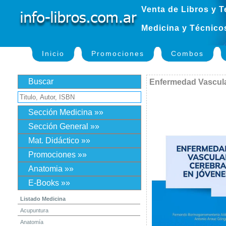
Venta de Libros y T
Medicina y Técnico
Inicio
Promociones
Combos
Buscar
Enfermedad Vascula
Sección Medicina »»
Sección General »»
Mat. Didáctico »»
Promociones »»
Anatomia »»
E-Books »»
Listado Medicina
Acupuntura
Anatomía