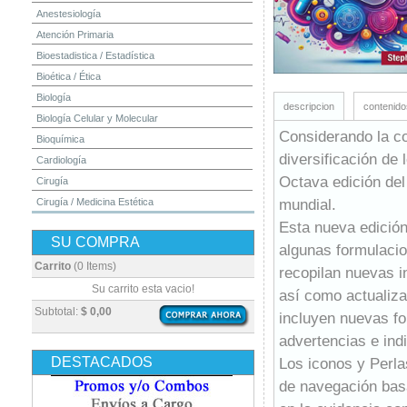
Anestesiología
Atención Primaria
Bioestadistica / Estadística
Bioética / Ética
Biología
descripcion
contenido
Biología Celular y Molecular
Considerando la co
Bioquímica
diversificación de
Cardiología
Octava edición del
Cirugía
mundial.
Cirugía / Medicina Estética
Cuidados Intensivos
Esta nueva edició
SU COMPRA
Dermatología
algunas formulaci
Diagnóstico por Imagen / Radiología
Carrito
(0 Items)
recopilan nuevas i
Diccionarios
Su carrito esta vacio!
así como actualiza
Embriología
Subtotal:
$ 0,00
incluyen nuevas f
Endocrinología
advertencias e ind
Enfermería
DESTACADOS
Los iconos y Perla
Epidemiología
de navegación basa
Farmacia / Farmacología