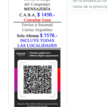
en la evidencia co
Fisiatría / Kinesiología
tarea de la prescr
Fisiología / Fisiopatología
Fitomedicina
Fonoaudiología
Gastroenterología
Genética
Geriatría
Ginecología / Obstetricia
Hematología
Histología
Homeopatía
Infectología
Inmunología
Instrumentación Quirurgica
Laboratorio
Medicina del Deporte / Rehabilitación
Medicina Emergencias / Urgencias
Medicina Forense / Legal
Medicina General
Medicina Interna