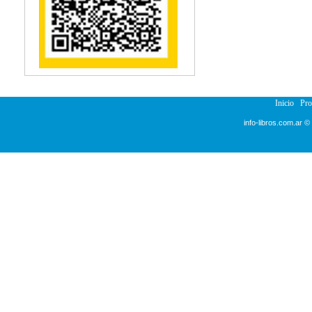
Reumatología
Salud Pública
Semiología
Terapia Ocupacional
Urología
Veterinaria
Inicio
Pr
info-libros.com.ar ©