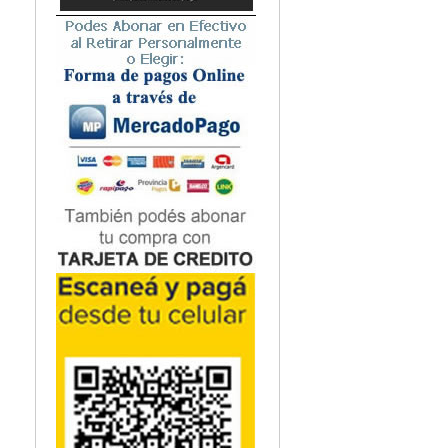
Microbiología
Nefrología
Neonatología / Pediatría
Neumología
Neuroanatomía / Neurociencia
Neurocirugía
Neurología
Nutrición
Odontología
Oftalmología
Oncología / Cuidados Paliativos
Ortopedía / Traumatología
Osteopatía
Otorrinolaringología
Patología
Podología
Psicología
Psiquiatría
Química