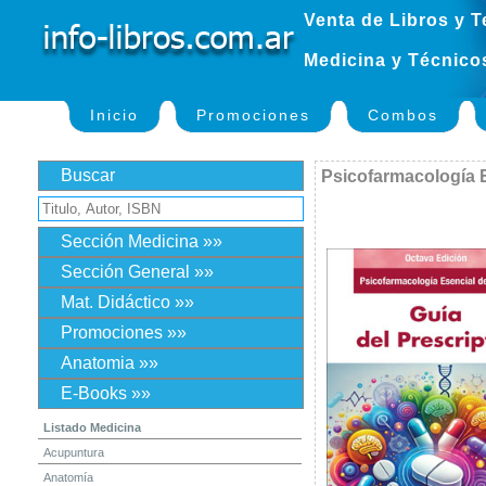
Venta de Libros y T
Medicina y Técnico
Inicio
Promociones
Combos
Buscar
Psicofarmacología E
Sección Medicina »»
Sección General »»
Mat. Didáctico »»
Promociones »»
Anatomia »»
E-Books »»
Listado Medicina
Acupuntura
Anatomía