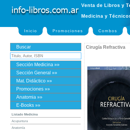
Venta de Libros y T
Medicina y Técnico
Inicio
Promociones
Combos
Buscar
Cirugía Refractiva
Sección Medicina »»
Sección General »»
Mat. Didáctico »»
Promociones »»
Anatomia »»
E-Books »»
Listado Medicina
Acupuntura
Anatomía