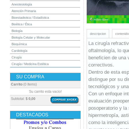
Anestesiología
Atención Primaria
Bioestadistica / Estadística
Bioética / Ética
Biología
descripcion
contenido
Biología Celular y Molecular
La cirugía refracti
Bioquímica
oftalmología, lo q
Cardiología
beneficien de una 
Cirugía
correctivos.
Cirugía / Medicina Estética
Cuidados Intensivos
Dentro de esta espe
SU COMPRA
Dermatología
distingue por su d
Diagnóstico por Imagen / Radiología
Carrito
(0 Items)
tecnológicos y una
Diccionarios
Su carrito esta vacio!
Con un enfoque int
Embriología
Subtotal:
$ 0,00
evaluación preoper
Endocrinología
posoperatorio y la
Enfermería
DESTACADOS
hipermetropía, as
Epidemiología
como la inteligencia
Farmacia / Farmacología