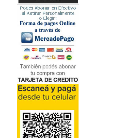
Microbiología
Nefrología
Neonatología / Pediatría
Neumología
Neuroanatomía / Neurociencia
Neurocirugía
Neurología
Nutrición
Odontología
Oftalmología
Oncología / Cuidados Paliativos
Ortopedía / Traumatología
Osteopatía
Otorrinolaringología
Patología
Podología
Psicología
Psiquiatría
Química