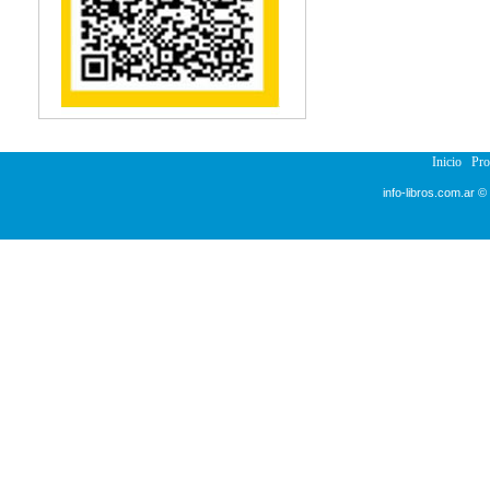
Reumatología
Salud Pública
Semiología
Terapia Ocupacional
Urología
Veterinaria
Inicio
Pr
info-libros.com.ar ©