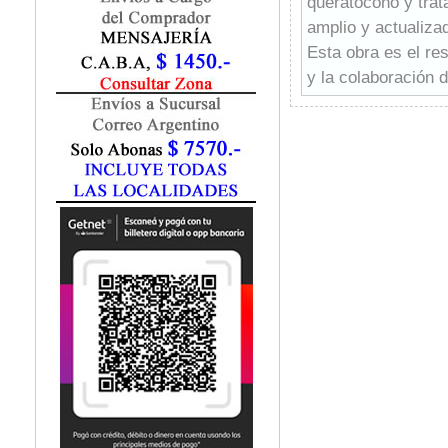
queratocono y trat
Fisiatría / Kinesiología
amplio y actualiza
Fisiología / Fisiopatología
Esta obra es el re
Fitomedicina
Fonoaudiología
y la colaboración 
Gastroenterología
enriquecen esta he
Genética
práctica clínica y 
Geriatría
la innovación y la
Ginecología / Obstetricia
Hematología
Histología
Homeopatía
Infectología
Inmunología
Instrumentación Quirurgica
Laboratorio
Medicina del Deporte / Rehabilitación
Medicina Emergencias / Urgencias
Medicina Forense / Legal
Medicina General
Medicina Interna