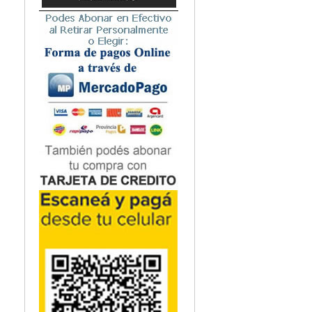
Microbiología
Nefrología
Neonatología / Pediatría
Neumología
Neuroanatomía / Neurociencia
Neurocirugía
Neurología
Nutrición
Odontología
Oftalmología
Oncología / Cuidados Paliativos
Ortopedía / Traumatología
Osteopatía
Otorrinolaringología
Patología
Podología
Psicología
Psiquiatría
Química