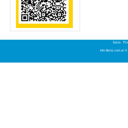
Reumatología
Salud Pública
Semiología
Terapia Ocupacional
Urología
Veterinaria
Inicio
Pr
info-libros.com.ar ©