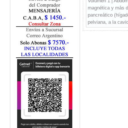
Volumen 1 | Abdome
Fisiatría / Kinesiología
magnética y más d
Fisiología / Fisiopatología
pancreático (hígad
Fitomedicina
Fonoaudiología
pelviana, a la cav
Gastroenterología
peritoneo y retrope
Genética
duodeno, intestino
Geriatría
genitorurinario
Ginecología / Obstetricia
Volumen 2 | Adrena
Hematología
magnética comple
Histología
patológicos, los cu
Homeopatía
(riñones, uréteres,
Infectología
vagina, trompas de
Inmunología
vesículas seminale
Instrumentación Quirurgica
Laboratorio
Medicina del Deporte / Rehabilitación
Medicina Emergencias / Urgencias
Medicina Forense / Legal
Medicina General
Medicina Interna