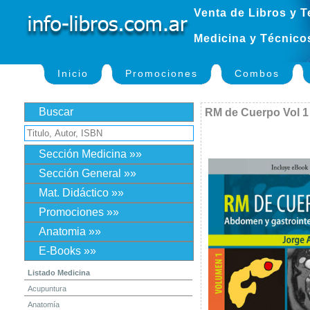
Venta de Libros y T
Medicina y Técnico
Inicio
Promociones
Combos
Buscar
RM de Cuerpo Vol 1
Sección Medicina »»
Sección General »»
Mat. Didáctico »»
Promociones »»
Anatomia »»
E-Books »»
Listado Medicina
Acupuntura
Anatomía