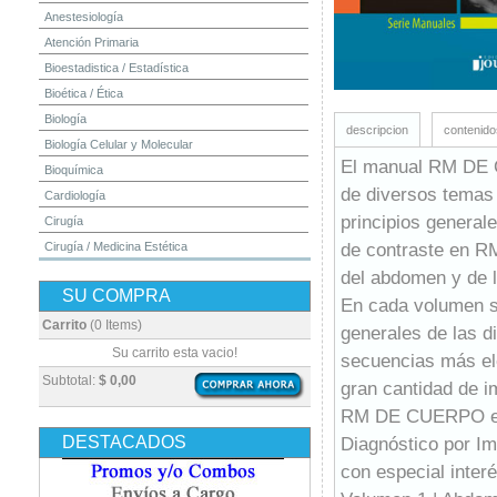
Anestesiología
Atención Primaria
Bioestadistica / Estadística
Bioética / Ética
Biología
descripcion
contenido
Biología Celular y Molecular
El manual RM DE 
Bioquímica
de diversos temas
Cardiología
principios general
Cirugía
de contraste en RM
Cirugía / Medicina Estética
Cuidados Intensivos
del abdomen y de l
SU COMPRA
Dermatología
En cada volumen se
Diagnóstico por Imagen / Radiología
Carrito
(0 Items)
generales de las d
Diccionarios
Su carrito esta vacio!
secuencias más el
Embriología
Subtotal:
$ 0,00
gran cantidad de 
Endocrinología
RM DE CUERPO está
Enfermería
DESTACADOS
Diagnóstico por Im
Epidemiología
con especial inter
Farmacia / Farmacología