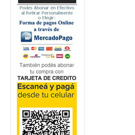
-Preguntas de revi
Microbiología
-Objetivos de apre
Nefrología
-Recuadros de térm
Neonatología / Pediatría
vistazo
Neumología
-Figuras, tablas e 
Neuroanatomía / Neurociencia
información de con
Neurocirugía
-Interesante paque
Neurología
Nutrición
Odontología
Oftalmología
Oncología / Cuidados Paliativos
Ortopedía / Traumatología
Osteopatía
Otorrinolaringología
Patología
Podología
Psicología
Psiquiatría
Química