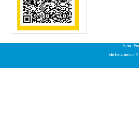
Reumatología
Salud Pública
Semiología
Terapia Ocupacional
Urología
Veterinaria
Inicio
Pr
info-libros.com.ar ©