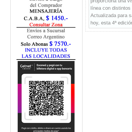
proporciona una vis
Fisiatría / Kinesiología
línea con distintos
Fisiología / Fisiopatología
Actualizada para s
Fitomedicina
Fonoaudiología
hoy, esta 4ª edici
Gastroenterología
ayudan a los estud
Genética
Incluye, de forma i
Geriatría
ejercicio: investiga
Ginecología / Obstetricia
entrenamiento y dep
Hematología
control motor, eval
Histología
profesionales y op
Homeopatía
otros temas.
Infectología
-Preguntas de apre
Inmunología
integrar y aplicar
Instrumentación Quirurgica
-Entrevistas en vi
Laboratorio
desafíos y las re
Medicina del Deporte / Rehabilitación
Medicina Emergencias / Urgencias
del ejercicio
Medicina Forense / Legal
-Preguntas para el
Medicina General
comprensión de lo
Medicina Interna