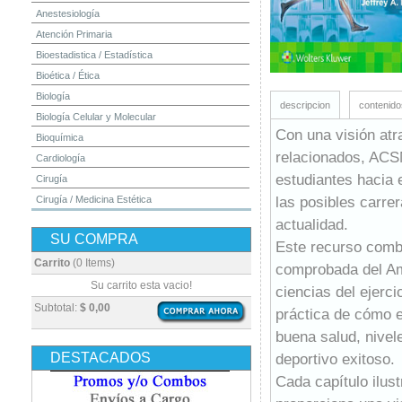
Anestesiología
Atención Primaria
Bioestadistica / Estadística
Bioética / Ética
Biología
descripcion
contenido
Biología Celular y Molecular
Con una visión atr
Bioquímica
relacionados, ACSM
Cardiología
estudiantes hacia 
Cirugía
las posibles carrer
Cirugía / Medicina Estética
Cuidados Intensivos
actualidad.
SU COMPRA
Dermatología
Este recurso combi
Diagnóstico por Imagen / Radiología
Carrito
(0 Items)
comprobada del Ame
Diccionarios
Su carrito esta vacio!
ciencias del ejerc
Embriología
Subtotal:
$ 0,00
práctica de cómo 
Endocrinología
buena salud, nivele
Enfermería
DESTACADOS
deportivo exitoso.
Epidemiología
Cada capítulo ilust
Farmacia / Farmacología