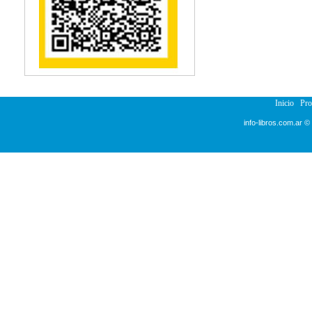
Inicio
Pr
info-libros.com.ar ©