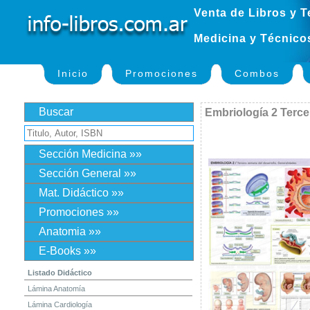
Venta de Libros y T
Medicina y Técnico
Inicio
Promociones
Combos
Buscar
Embriología 2 Terce
Sección Medicina »»
Sección General »»
Mat. Didáctico »»
Promociones »»
Anatomia »»
E-Books »»
Listado Didáctico
Lámina Anatomía
Lámina Cardiología