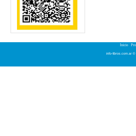
Inicio
Pr
info-libros.com.ar ©