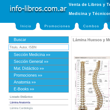
Venta de Libros y T
Medicina y Técnico
Inicio
Promociones
Combos
Buscar
Lámina Huesos y Mú
Sección Medicina »»
Sección General »»
Mat. Didáctico »»
Promociones »»
Anatomia »»
E-Books »»
Listado Didáctico
Lámina Anatomía
Lámina Cardiología