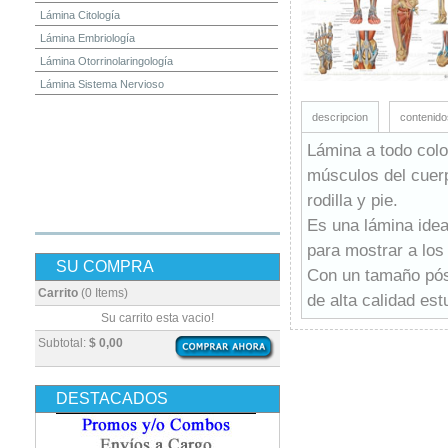
Lámina Citología
Lámina Embriología
Lámina Otorrinolaringología
Lámina Sistema Nervioso
descripcion
contenido
Lámina a todo colo
músculos del cuer
rodilla y pie.
Es una lámina idea
para mostrar a los
SU COMPRA
Con un tamaño pós
Carrito
(0 Items)
de alta calidad es
Su carrito esta vacio!
Subtotal:
$ 0,00
DESTACADOS