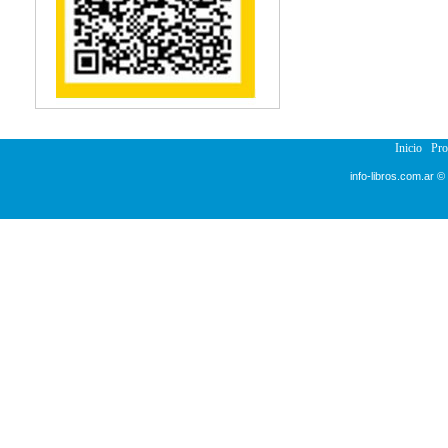
Inicio
Pr
info-libros.com.ar ©