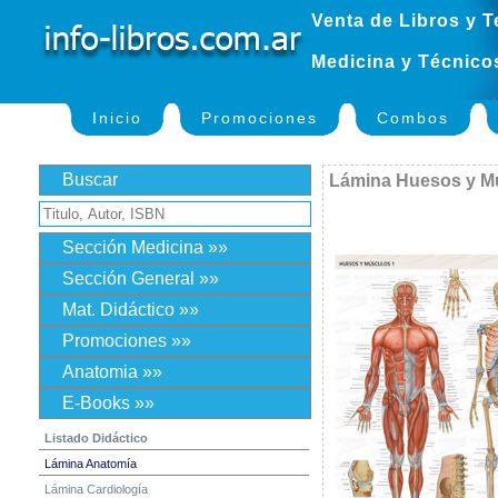
Venta de Libros y T
Medicina y Técnico
Inicio
Promociones
Combos
Buscar
Lámina Huesos y Mú
Sección Medicina »»
Sección General »»
Mat. Didáctico »»
Promociones »»
Anatomia »»
E-Books »»
Listado Didáctico
Lámina Anatomía
Lámina Cardiología