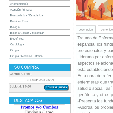
Anestesiología
Atención Primaria
Bioestadistica / Estadística
Bioética / Ética
Biología
descripcion
contenido
Biología Celular y Molecular
Tratado de Enferme
Bioquímica
española, los fund
Cardiología
profesionales y ba
Cirugía
Liderado por enfer
Cirugía / Medicina Estética
Cuidados Intensivos
aspectos relaciona
SU COMPRA
Dermatología
está estableciendo
Diagnóstico por Imagen / Radiología
Carrito
(0 Items)
Esta obra de refere
Diccionarios
Su carrito esta vacio!
enfermeras que tra
Embriología
Subtotal:
$ 0,00
salud o social, as
Endocrinología
geriátrica y otros
Enfermería
DESTACADOS
-Presenta los fund
Epidemiología
-Aborda los proble
Farmacia / Farmacología