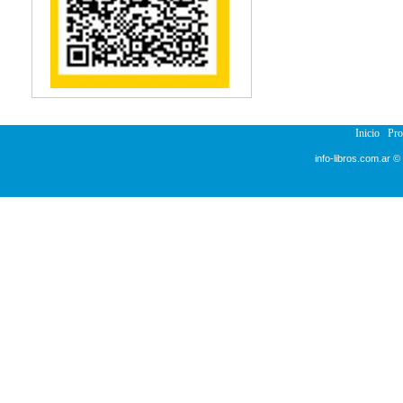
Reumatología
Salud Pública
Semiología
Terapia Ocupacional
Urología
Veterinaria
Inicio
Pr
info-libros.com.ar ©