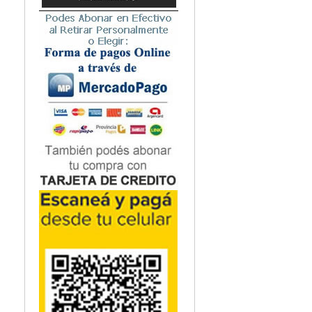
Microbiología
Nefrología
Neonatología / Pediatría
Neumología
Neuroanatomía / Neurociencia
Neurocirugía
Neurología
Nutrición
Odontología
Oftalmología
Oncología / Cuidados Paliativos
Ortopedía / Traumatología
Osteopatía
Otorrinolaringología
Patología
Podología
Psicología
Psiquiatría
Química