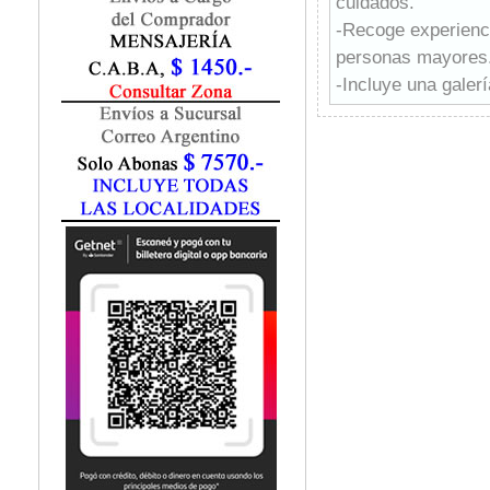
cuidados.
Fisiatría / Kinesiología
-Recoge experienci
Fisiología / Fisiopatología
personas mayores
Fitomedicina
Fonoaudiología
-Incluye una galer
Gastroenterología
necesarios para la
Genética
Geriatría
Ginecología / Obstetricia
Hematología
Histología
Homeopatía
Infectología
Inmunología
Instrumentación Quirurgica
Laboratorio
Medicina del Deporte / Rehabilitación
Medicina Emergencias / Urgencias
Medicina Forense / Legal
Medicina General
Medicina Interna