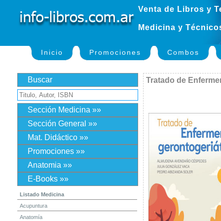
Venta de Libros y T
Medicina y Técnico
Inicio
Promociones
Combos
Buscar
Tratado de Enfermer
Sección Medicina »»
Sección General »»
Mat. Didáctico »»
Promociones »»
Anatomia »»
E-Books »»
Listado Medicina
Acupuntura
Anatomía