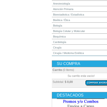
Anestesiología
Atención Primaria
Bioestadistica / Estadística
Bioética / Ética
Biología
Biología Celular y Molecular
Bioquímica
Cardiología
Cirugía
Cirugía / Medicina Estética
Cuidados Intensivos
SU COMPRA
Dermatología
Diagnóstico por Imagen / Radiología
Carrito
(0 Items)
Diccionarios
Su carrito esta vacio!
Embriología
Subtotal:
$ 0,00
Endocrinología
Enfermería
DESTACADOS
Epidemiología
Farmacia / Farmacología