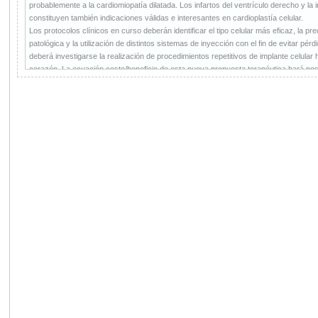
probablemente a la cardiomiopatía dilatada. Los infartos del ventrículo derecho y la 
constituyen también indicaciones válidas e interesantes en cardioplastía celular.
Los protocolos clínicos en curso deberán identificar el tipo celular más eficaz, la pre
patológica y la utilización de distintos sistemas de inyección con el fin de evitar pé
deberá investigarse la realización de procedimientos repetitivos de implante celular 
corazón. La ecuación costo/beneficio de esta nueva propuesta terapéutica hará posi
La regenración cardíaca y su implicancia terapéutica no es un tema más. Su posibilid
concepción del tratamiento de las enfermedades. La utilización de este recurso, sie
marco de seguridad y factibilidad que la van delimitando en su curso evolutivo, impl
actual, sobre el autorreparo orgánico, se debe inscribir en el marco de las palabras 
tardíamente comprendí que la terapéutica no es una consecuencia de las enfermed
En este hallazgo que nos ofrece el hecho histórico, se nos presenta el valor de la 
Este beneficio está a favor del proceso natural. Si comprendemos su mecanismo, la 
artesanía humana, puede llegar a cambiar bases fundamentales en las enfermeda
interrogantes, pero tambien hay una experiencia aquilatada en numerosos centros e
posibilitado resultados promisorios. Éstos, tanto en estudios experimentales como e
II, han abierto el camino a las indicaciones terapéuticas del trasplante celular autó
estudios multidisciplinarios en curso probablemente vayan modificando con rapidez l
elaborar una -guía de práctica clínica-, con evidencias suficientes para obtener el 
investigadores.
Es probable que la terapia celular, la aplicación de factores de crecimiento angiogén
mutuamente de los avances de cada disciplina. Sus áreas de influencia y aplicacio
complementarias, mientras que el objetivo final será el desarrollo de una medicina reg
Hacia la búsqueda de ese logro, no hemos dividido al enfermo de la técnica permiti
estas pautas, todo lo actuado en este tema novedoso se ha basado en el sustento 