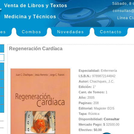
Sábado, 8 
Venta de Libros y Textos
consultas@
Medicina y Técnicos
Línea Cl
nes
Combos
Novedades
Contacto
Regeneración Cardíaca
Especialidad:
Enfermería
I.S.B.N.:
9789872144842
Autor:
Chachques, J.C.
Edición:
1°
Cant. de Tomos:
1
Año:
2005
Paginas:
208
Editorial:
Magister EOS
Tapa:
Rústica
Disponibilidad:
Consultar
Mercado Pago: $
32500.00
Efectivo: $0.00