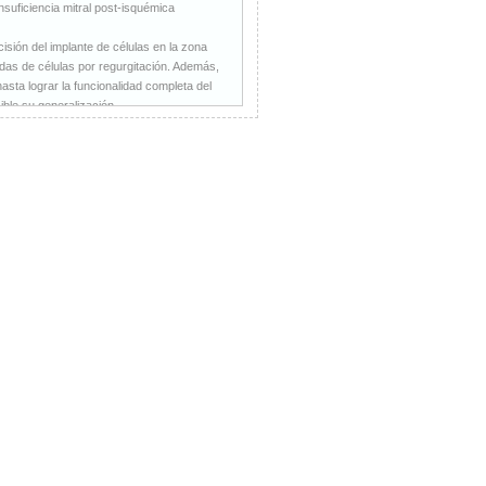
insuficiencia mitral post-isquémica
cisión del implante de células en la zona
rdidas de células por regurgitación. Además,
hasta lograr la funcionalidad completa del
ble su generalización.
ad es diferente en lo que atañe a la
mpre y cuando se lleve a cabo dentro del
ica un horizonte nuevo. Esta investigación
vertidas décadas atrás por Ludolf Krehl -
ades, sino su complemento-.
regeneración cardíaca como efecto curativo.
potencialidad de este efecto a través de la
des del hombre. Hoy subsisten muchos
ntusiastas, rigurosos y honestos, que han
n los primeros ensayos clínicos en fase I y
logo para la regeneración cardíaca. Los
as estrategias del tratamiento, antes de
consenso y la aceptación de los grupos
icos y la terapia génica se benefien
nes clínicas deberán considerarse como
enerativa científica y eficaz.
da, ni tampoco al hombre del médico. Con
de una medicina humanística en su