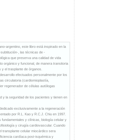
o-argentino, este libro está inspirado en la
subtitución-, las técnicas de -
ológica que preserva una calidad de vida
o orgánico y funcional, de manera transitoria
as y el trasplante de órganos.
y desarrollo efectuados personalmente por los
s circulatoria (cardiomioplastía,
der regenerador de células autólogas
d y la seguridad de los pacientes y tienen en
a dedicado exclusivamente a la regeneración
entado por R.L. Kao y R.C.J. Chiu en 1997.
 fundamentales y clínicas, biología celular y
trofisiología y cirugía cardiovascular. Cuando
 transplante celular miocárdico sera
ficiencia cardíaca post-isquémica y