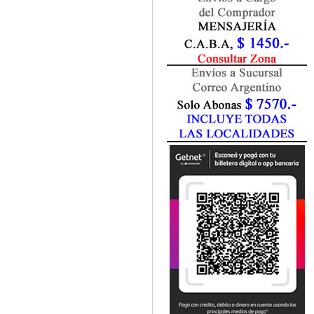
Fisiatría / Kinesiología
Fisiología / Fisiopatología
Fitomedicina
Fonoaudiología
Gastroenterología
Genética
Geriatría
Ginecología / Obstetricia
Hematología
Histología
Homeopatía
Infectología
Inmunología
Instrumentación Quirurgica
Laboratorio
Medicina del Deporte / Rehabilitación
Medicina Emergencias / Urgencias
Medicina Forense / Legal
Medicina General
Medicina Interna