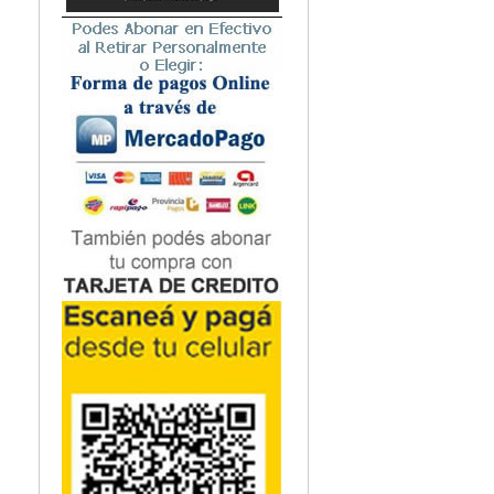
Microbiología
Nefrología
Neonatología / Pediatría
Neumología
Neuroanatomía / Neurociencia
Neurocirugía
Neurología
Nutrición
Odontología
Oftalmología
Oncología / Cuidados Paliativos
Ortopedía / Traumatología
Osteopatía
Otorrinolaringología
Patología
Podología
Psicología
Psiquiatría
Química