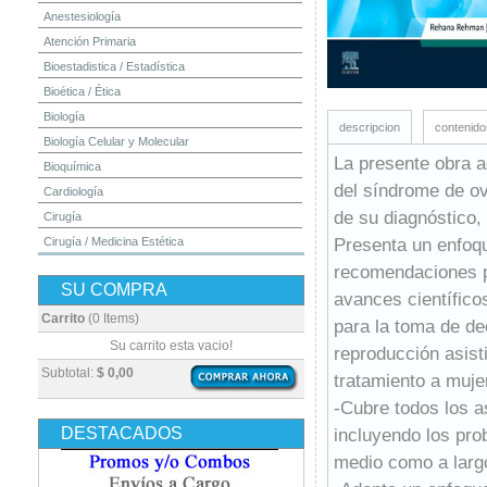
Anestesiología
Atención Primaria
Bioestadistica / Estadística
Bioética / Ética
Biología
descripcion
contenido
Biología Celular y Molecular
La presente obra a
Bioquímica
del síndrome de ov
Cardiología
de su diagnóstico, 
Cirugía
Presenta un enfoq
Cirugía / Medicina Estética
Cuidados Intensivos
recomendaciones pa
SU COMPRA
Dermatología
avances científico
Diagnóstico por Imagen / Radiología
Carrito
(0 Items)
para la toma de de
Diccionarios
Su carrito esta vacio!
reproducción asist
Embriología
Subtotal:
$ 0,00
tratamiento a muj
Endocrinología
-Cubre todos los a
Enfermería
DESTACADOS
incluyendo los pro
Epidemiología
medio como a larg
Farmacia / Farmacología