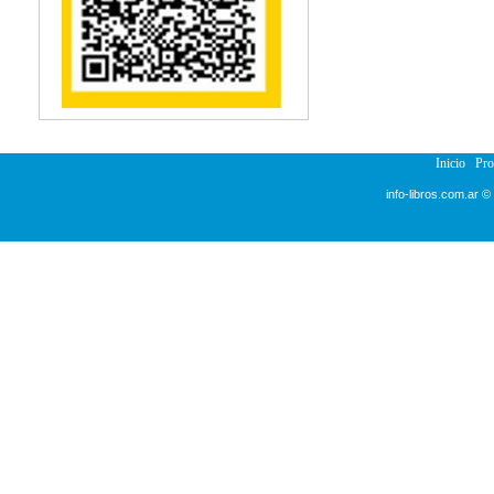
Reumatología
Salud Pública
Semiología
Terapia Ocupacional
Urología
Veterinaria
Inicio
Pr
info-libros.com.ar ©