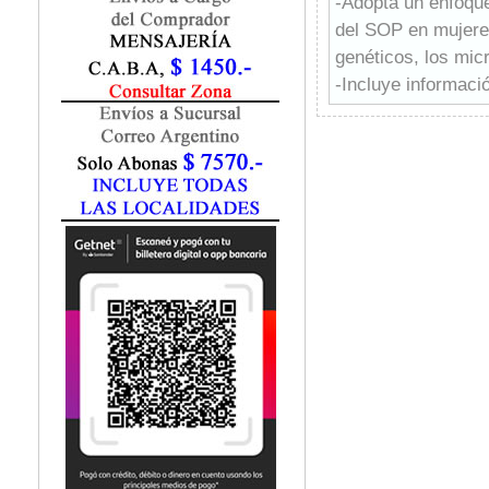
-Adopta un enfoque
Fisiatría / Kinesiología
del SOP en mujeres
Fisiología / Fisiopatología
genéticos, los mic
Fitomedicina
Fonoaudiología
-Incluye informaci
Gastroenterología
de criterios diagnó
Genética
-Ofrece opciones 
Geriatría
hirsutismo o la irr
Ginecología / Obstetricia
familiar, incluyend
Hematología
equivalente mascu
Histología
ofrece una secció
Homeopatía
las prácticas y lo
Infectología
aproxima a este tr
Inmunología
-Aborda el uso de 
Instrumentación Quirurgica
estilo de vida y la
Laboratorio
-Incluye acceso a l
Medicina del Deporte / Rehabilitación
Medicina Emergencias / Urgencias
Elsevier eBooks+.
Medicina Forense / Legal
Medicina General
Medicina Interna