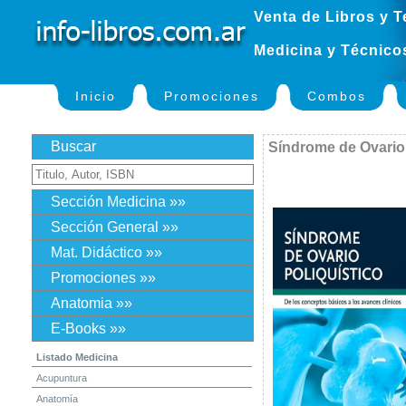
Venta de Libros y T
Medicina y Técnico
Inicio
Promociones
Combos
Buscar
Síndrome de Ovario 
Sección Medicina »»
Sección General »»
Mat. Didáctico »»
Promociones »»
Anatomia »»
E-Books »»
Listado Medicina
Acupuntura
Anatomía