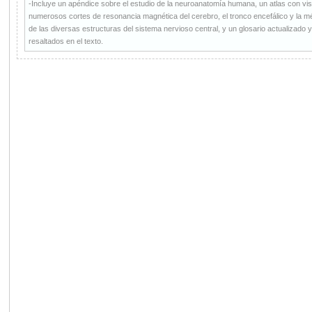
-Incluye un apéndice sobre el estudio de la neuroanatomía humana, un atlas con vist
numerosos cortes de resonancia magnética del cerebro, el tronco encefálico y la méd
de las diversas estructuras del sistema nervioso central, y un glosario actualizado 
resaltados en el texto.