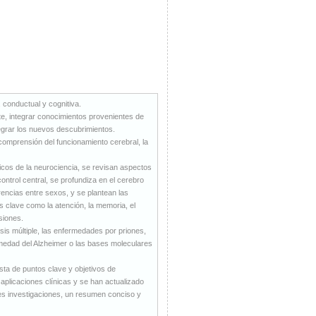
, conductual y cognitiva.
e, integrar conocimientos provenientes de
ntegrar los nuevos descubrimientos.
 comprensión del funcionamiento cerebral, la
icos de la neurociencia, se revisan aspectos
ntrol central, se profundiza en el cerebro
erencias entre sexos, y se plantean las
s clave como la atención, la memoria, el
siones.
sis múltiple, las enfermedades por priones,
ermedad del Alzheimer o las bases moleculares
sta de puntos clave y objetivos de
aplicaciones clínicas y se han actualizado
es investigaciones, un resumen conciso y