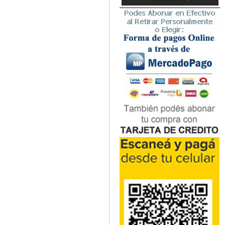
Microbiología
Nefrología
Neonatología / Pediatría
Neumología
Neuroanatomía / Neurociencia
Neurocirugía
Neurología
Nutrición
Odontología
Oftalmología
Oncología / Cuidados Paliativos
Ortopedía / Traumatología
Osteopatía
Otorrinolaringología
Patología
Podología
Psicología
Psiquiatría
Química