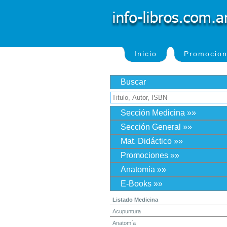
Inicio
Promocio
Buscar
Sección Medicina »»
Sección General »»
Mat. Didáctico »»
Promociones »»
Anatomia »»
E-Books »»
Listado Medicina
Acupuntura
Anatomía