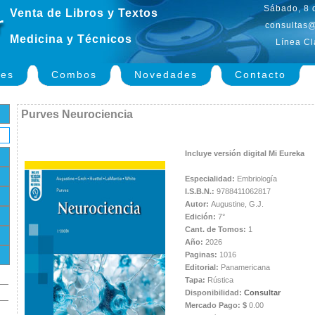
Sábado, 8 
Venta de Libros y Textos
consultas@
Medicina y Técnicos
Línea Cl
nes
Combos
Novedades
Contacto
Purves Neurociencia
Incluye versión digital Mi Eureka
Especialidad:
Embriología
I.S.B.N.:
9788411062817
Autor:
Augustine, G.J.
Edición:
7°
Cant. de Tomos:
1
Año:
2026
Paginas:
1016
Editorial:
Panamericana
Tapa:
Rústica
Disponibilidad:
Consultar
Mercado Pago: $
0.00