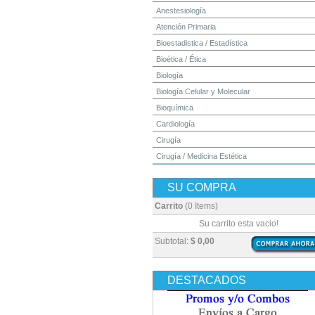
Anestesiología
Atención Primaria
Bioestadistica / Estadística
Bioética / Ética
Biología
Biología Celular y Molecular
Bioquímica
Cardiología
Cirugía
Cirugía / Medicina Estética
Cuidados Intensivos
SU COMPRA
Dermatología
Diagnóstico por Imagen / Radiología
Carrito
(0 Items)
Diccionarios
Su carrito esta vacio!
Embriología
Subtotal:
$ 0,00
Endocrinología
Enfermería
DESTACADOS
Epidemiología
Farmacia / Farmacología