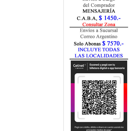
Fisiatría / Kinesiología
Fisiología / Fisiopatología
Fitomedicina
Fonoaudiología
Gastroenterología
Genética
Geriatría
Ginecología / Obstetricia
Hematología
Histología
Homeopatía
Infectología
Inmunología
Instrumentación Quirurgica
Laboratorio
Medicina del Deporte / Rehabilitación
Medicina Emergencias / Urgencias
Medicina Forense / Legal
Medicina General
Medicina Interna