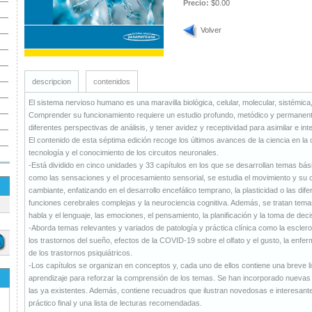
Precio:
$0.00
Volver
descripcion
contenidos
El sistema nervioso humano es una maravilla biológica, celular, molecular, sistémica
Comprender su funcionamiento requiere un estudio profundo, metódico y permanent
diferentes perspectivas de análisis, y tener avidez y receptividad para asimilar e i
El contenido de esta séptima edición recoge los últimos avances de la ciencia en la
tecnología y el conocimiento de los circuitos neuronales.
-Está dividido en cinco unidades y 33 capítulos en los que se desarrollan temas bás
como las sensaciones y el procesamiento sensorial, se estudia el movimiento y su co
cambiante, enfatizando en el desarrollo encefálico temprano, la plasticidad o las dif
funciones cerebrales complejas y la neurociencia cognitiva. Además, se tratan tema
habla y el lenguaje, las emociones, el pensamiento, la planificación y la toma de deci
-Aborda temas relevantes y variados de patología y práctica clínica como la esclero
los trastornos del sueño, efectos de la COVID-19 sobre el olfato y el gusto, la enf
de los trastornos psiquiátricos.
-Los capítulos se organizan en conceptos y, cada uno de ellos contiene una breve li
aprendizaje para reforzar la comprensión de los temas. Se han incorporado nuevas 
las ya existentes. Además, contiene recuadros que ilustran novedosas e interesant
práctico final y una lista de lecturas recomendadas.