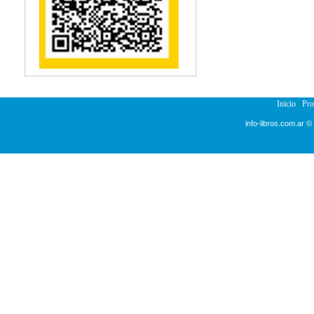
Reumatología
Salud Pública
Semiología
Terapia Ocupacional
Urología
Veterinaria
Inicio
Pr
info-libros.com.ar ©