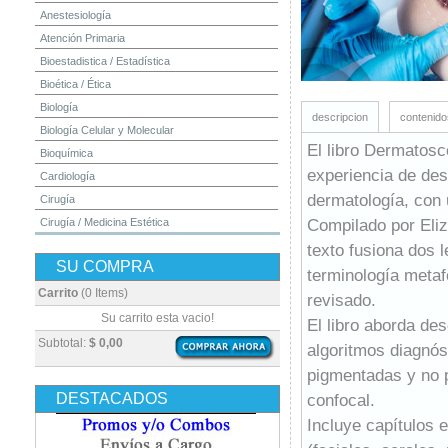
Anestesiología
Atención Primaria
Bioestadistica / Estadística
Bioética / Ética
Biología
descripcion
contenido
Biología Celular y Molecular
El libro Dermatosc
Bioquímica
experiencia de des
Cardiología
dermatología, con 
Cirugía
Compilado por Eli
Cirugía / Medicina Estética
Cuidados Intensivos
texto fusiona dos 
SU COMPRA
Dermatología
terminología metafó
Diagnóstico por Imagen / Radiología
Carrito
(0 Items)
revisado.
Diccionarios
Su carrito esta vacio!
El libro aborda de
Embriología
Subtotal:
$ 0,00
algoritmos diagnós
Endocrinología
pigmentadas y no 
Enfermería
DESTACADOS
confocal.
Epidemiología
Incluye capítulos 
Farmacia / Farmacología