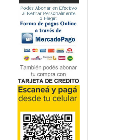
Microbiología
Nefrología
Neonatología / Pediatría
Neumología
Neuroanatomía / Neurociencia
Neurocirugía
Neurología
Nutrición
Odontología
Oftalmología
Oncología / Cuidados Paliativos
Ortopedía / Traumatología
Osteopatía
Otorrinolaringología
Patología
Podología
Psicología
Psiquiatría
Química