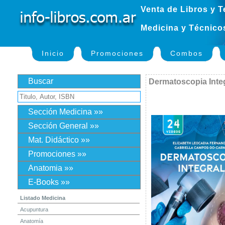
Venta de Libros y T
Medicina y Técnico
Inicio
Promociones
Combos
Buscar
Dermatoscopia Inte
Sección Medicina »»
Sección General »»
Mat. Didáctico »»
Promociones »»
Anatomia »»
E-Books »»
Listado Medicina
Acupuntura
Anatomía