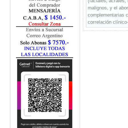
(faciales, acrales
Fisiatría / Kinesiología
malignos, y el abo
Fisiología / Fisiopatología
complementarias co
Fitomedicina
Fonoaudiología
correlación clínic
Gastroenterología
Destaca el enfoque
Genética
reforzando el carác
Geriatría
extenso material v
Ginecología / Obstetricia
comprensión del le
Hematología
inteligencia artifi
Histología
tecnologías para 
Homeopatía
Con un tono accesi
Infectología
convierte en un re
Inmunología
para especialistas
Instrumentación Quirurgica
diagnósticas. Esta
Laboratorio
hallazgos dermatos
Medicina del Deporte / Rehabilitación
Medicina Emergencias / Urgencias
la práctica clínica
Medicina Forense / Legal
Medicina General
Medicina Interna