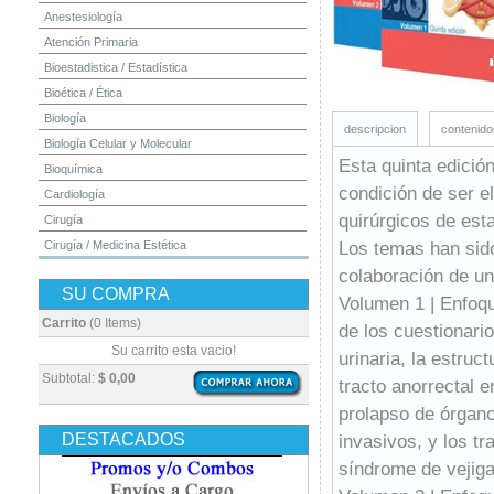
Anestesiología
Atención Primaria
Bioestadistica / Estadística
Bioética / Ética
Biología
descripcion
contenido
Biología Celular y Molecular
Esta quinta edició
Bioquímica
condición de ser e
Cardiología
quirúrgicos de esta
Cirugía
Los temas han sido
Cirugía / Medicina Estética
Cuidados Intensivos
colaboración de un
SU COMPRA
Dermatología
Volumen 1 | Enfoqu
Diagnóstico por Imagen / Radiología
Carrito
(0 Items)
de los cuestionari
Diccionarios
Su carrito esta vacio!
urinaria, la estruct
Embriología
Subtotal:
$ 0,00
tracto anorrectal e
Endocrinología
prolapso de órgan
Enfermería
DESTACADOS
invasivos, y los t
Epidemiología
síndrome de vejiga
Farmacia / Farmacología