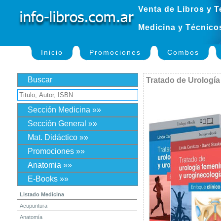
Venta de Libros y T
Medicina y Técnico
Inicio
Promociones
Combos
Buscar
Tratado de Urología
Sección Medicina »»
Sección General »»
Mat. Didáctico »»
Promociones »»
Anatomia »»
E-Books »»
Listado Medicina
Acupuntura
Anatomía