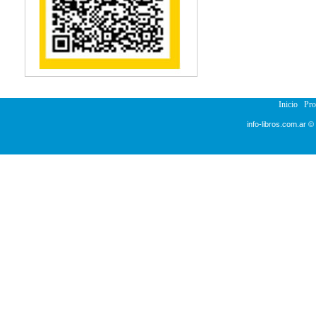
Reumatología
Salud Pública
Semiología
Terapia Ocupacional
Urología
Veterinaria
Inicio
Pr
info-libros.com.ar ©