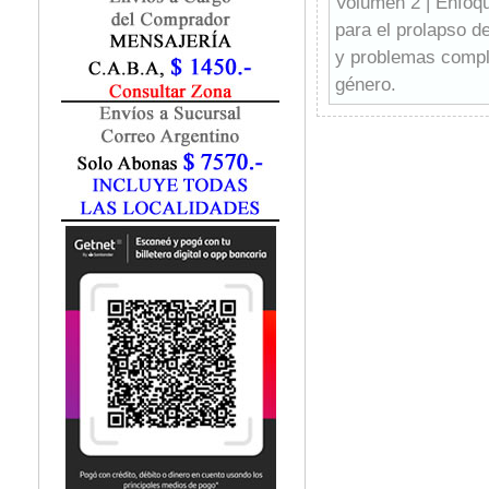
Volumen 2 | Enfoque
Fisiatría / Kinesiología
para el prolapso d
Fisiología / Fisiopatología
y problemas comple
Fitomedicina
Fonoaudiología
género.
Gastroenterología
Tratado de urologí
Genética
urólogos, uroginec
Geriatría
Ginecología / Obstetricia
Hematología
Histología
Homeopatía
Infectología
Inmunología
Instrumentación Quirurgica
Laboratorio
Medicina del Deporte / Rehabilitación
Medicina Emergencias / Urgencias
Medicina Forense / Legal
Medicina General
Medicina Interna