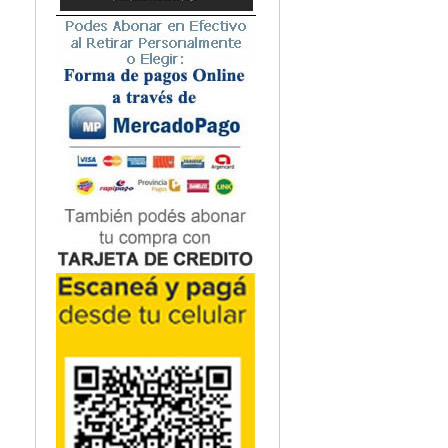
Microbiología
Nefrología
Neonatología / Pediatría
Neumología
Neuroanatomía / Neurociencia
Neurocirugía
Neurología
Nutrición
Odontología
Oftalmología
Oncología / Cuidados Paliativos
Ortopedía / Traumatología
Osteopatía
Otorrinolaringología
Patología
Podología
Psicología
Psiquiatría
Química