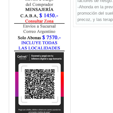
factores de riesgo.
Fisiatría / Kinesiología
-Ahonda en la pre
Fisiología / Fisiopatología
promoción del sueño
Fitomedicina
Fonoaudiología
precoz, y las terap
Gastroenterología
-Profundiza en lo
Genética
intensivos, UCI de
Geriatría
-Trata las casuísti
Ginecología / Obstetricia
-Aborda la evaluaci
Hematología
cognitiva, física y
Histología
Homeopatía
Infectología
Inmunología
Instrumentación Quirurgica
Laboratorio
Medicina del Deporte / Rehabilitación
Medicina Emergencias / Urgencias
Medicina Forense / Legal
Medicina General
Medicina Interna