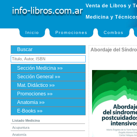
Venta de Libros y T
Medicina y Técnico
Inicio
Promociones
Combos
Buscar
Abordaje del Síndr
Sección Medicina »»
Sección General »»
Mat. Didáctico »»
Promociones »»
Anatomia »»
E-Books »»
Listado Medicina
Acupuntura
Anatomía