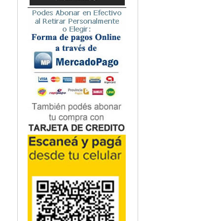
Microbiología
Nefrología
Neonatología / Pediatría
Neumología
Neuroanatomía / Neurociencia
Neurocirugía
Neurología
Nutrición
Odontología
Oftalmología
Oncología / Cuidados Paliativos
Ortopedía / Traumatología
Osteopatía
Otorrinolaringología
Patología
Podología
Psicología
Psiquiatría
Química