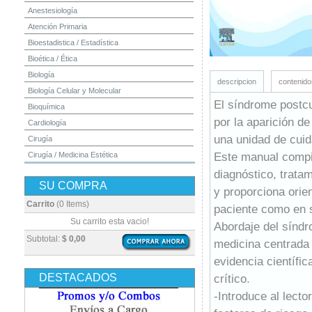
Anestesiología
Atención Primaria
Bioestadistica / Estadística
Bioética / Ética
Biología
descripcion
contenido
Biología Celular y Molecular
El síndrome postcu
Bioquímica
por la aparición de
Cardiología
una unidad de cuid
Cirugía
Este manual compil
Cirugía / Medicina Estética
Cuidados Intensivos
diagnóstico, tratam
SU COMPRA
Dermatología
y proporciona orien
Diagnóstico por Imagen / Radiología
Carrito
(0 Items)
paciente como en s
Diccionarios
Su carrito esta vacio!
Abordaje del síndr
Embriología
Subtotal:
$ 0,00
medicina centrada 
Endocrinología
evidencia científic
Enfermería
DESTACADOS
crítico.
Epidemiología
-Introduce al lecto
Farmacia / Farmacología