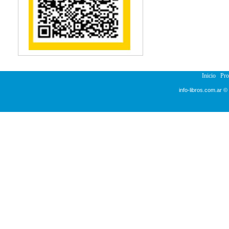
Reumatología
Salud Pública
Semiología
Terapia Ocupacional
Urología
Veterinaria
Inicio
Pr
info-libros.com.ar ©