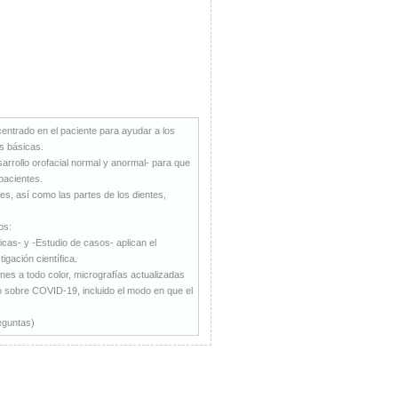
entrado en el paciente para ayudar a los
as básicas.
esarrollo orofacial normal y anormal- para que
pacientes.
tes, así como las partes de los dientes,
os:
icas- y -Estudio de casos- aplican el
tigación científica.
ones a todo color, micrografías actualizadas
o sobre COVID-19, incluido el modo en que el
reguntas)