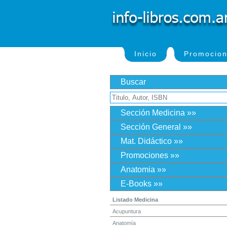
Inicio
Promocio
Buscar
Sección Medicina »»
Sección General »»
Mat. Didáctico »»
Promociones »»
Anatomia »»
E-Books »»
Listado Medicina
Acupuntura
Anatomía