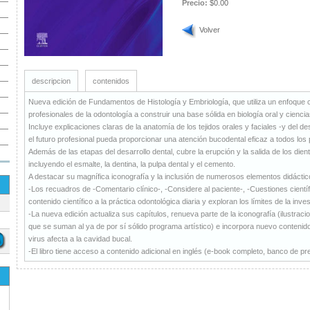
Precio:
$0.00
Volver
descripcion
contenidos
Nueva edición de Fundamentos de Histología y Embriología, que utiliza un enfoque c
profesionales de la odontología a construir una base sólida en biología oral y cienci
Incluye explicaciones claras de la anatomía de los tejidos orales y faciales -y del d
el futuro profesional pueda proporcionar una atención bucodental eficaz a todos los 
Además de las etapas del desarrollo dental, cubre la erupción y la salida de los dien
incluyendo el esmalte, la dentina, la pulpa dental y el cemento.
A destacar su magnífica iconografía y la inclusión de numerosos elementos didáctic
-Los recuadros de -Comentario clínico-, -Considere al paciente-, -Cuestiones científ
contenido científico a la práctica odontológica diaria y exploran los límites de la inves
-La nueva edición actualiza sus capítulos, renueva parte de la iconografía (ilustraci
que se suman al ya de por sí sólido programa artístico) e incorpora nuevo contenid
virus afecta a la cavidad bucal.
-El libro tiene acceso a contenido adicional en inglés (e-book completo, banco de p