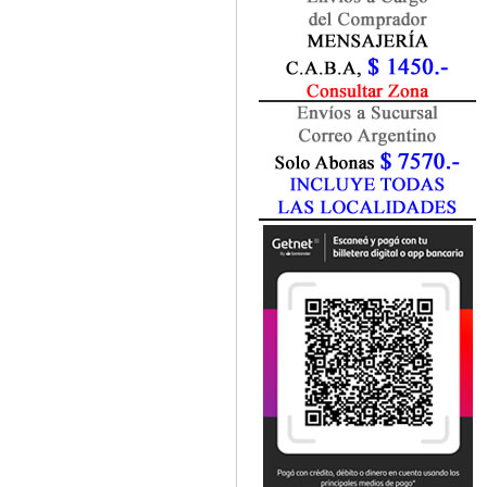
Fisiatría / Kinesiología
Fisiología / Fisiopatología
Fitomedicina
Fonoaudiología
Gastroenterología
Genética
Geriatría
Ginecología / Obstetricia
Hematología
Histología
Homeopatía
Infectología
Inmunología
Instrumentación Quirurgica
Laboratorio
Medicina del Deporte / Rehabilitación
Medicina Emergencias / Urgencias
Medicina Forense / Legal
Medicina General
Medicina Interna