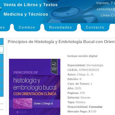
Viernes, 7
Venta de Libros y Textos
consultas@
Medicina y Técnicos
Línea Cl
nes
Combos
Novedades
Contacto
Principios de Histología y Embriología Bucal con Orien
Incluye versión digital
Especialidad:
Dermatología
I.S.B.N.:
9788413828152
Autor:
Chiego Jr., D.
Edición:
6°
Cant. de Tomos:
1
Año:
2025
Paginas:
678
Editorial:
Elsevier
Tapa:
Rústica
Disponibilidad:
Consultar
Mercado Pago: $
0.00