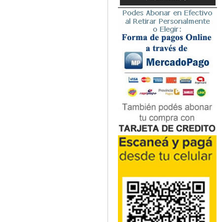
Microbiología
Nefrología
Neonatología / Pediatría
Neumología
Neuroanatomía / Neurociencia
Neurocirugía
Neurología
Nutrición
Odontología
Oftalmología
Oncología / Cuidados Paliativos
Ortopedía / Traumatología
Osteopatía
Otorrinolaringología
Patología
Podología
Psicología
Psiquiatría
Química