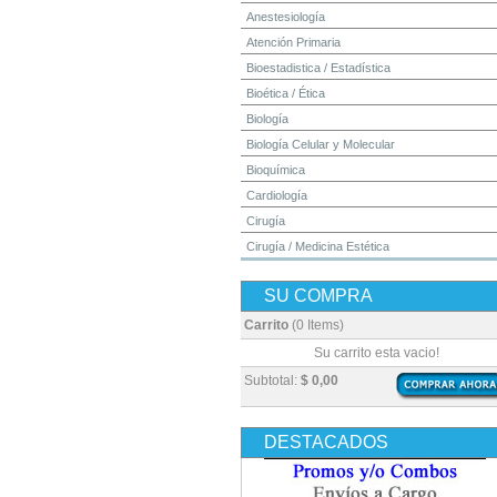
Anestesiología
Atención Primaria
Bioestadistica / Estadística
Bioética / Ética
Biología
Biología Celular y Molecular
Bioquímica
Cardiología
Cirugía
Cirugía / Medicina Estética
Cuidados Intensivos
SU COMPRA
Dermatología
Diagnóstico por Imagen / Radiología
Carrito
(0 Items)
Diccionarios
Su carrito esta vacio!
Embriología
Subtotal:
$ 0,00
Endocrinología
Enfermería
DESTACADOS
Epidemiología
Farmacia / Farmacología