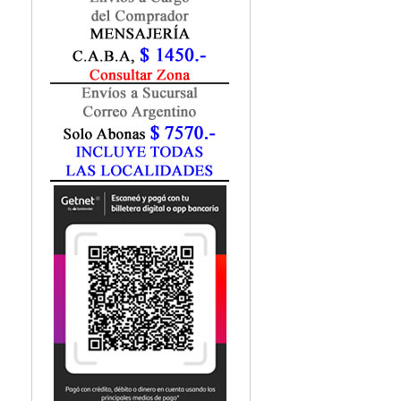
Marketing / Publicidad
Matemática
Medio Ambiente
Metodología Investigación
Negocios
Periodismo
Política
Programación
Psicología
Química
Recursos Humanos
Redes / LAN / WiFi
Sociología
Turismo