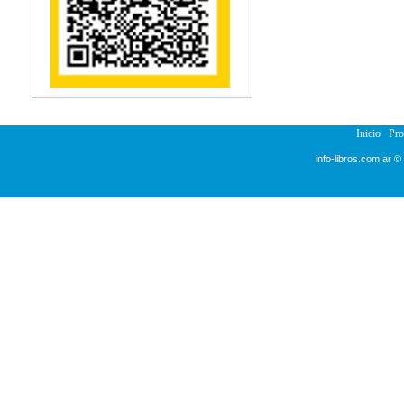
Inicio
Pr
info-libros.com.ar ©