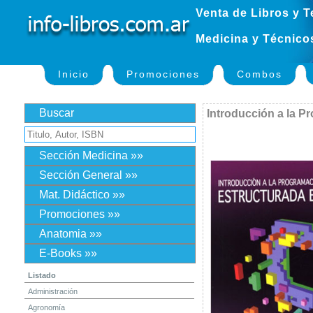
Venta de Libros y T
Medicina y Técnico
Inicio
Promociones
Combos
Buscar
Introducción a la P
Sección Medicina »»
Sección General »»
Mat. Didáctico »»
Promociones »»
Anatomia »»
E-Books »»
Listado
Administración
Agronomía