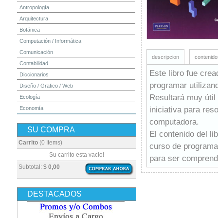
Antropología
Arquitectura
Botánica
Computación / Informática
Comunicación
descripcion
contenido
Contabilidad
Este libro fue cre
Diccionarios
programar utilizan
Diseño / Grafico / Web
Resultará muy útil
Ecología
iniciativa para re
Economía
Educación
computadora.
SU COMPRA
Electrónica
El contenido del l
Estadística
Carrito
(0 Items)
curso de programac
Finanzas
Su carrito esta vacio!
para ser comprendi
Física
Subtotal:
$ 0,00
Geografía / Geología
Higiene y Seguridad
DESTACADOS
Historia
Ingeniería