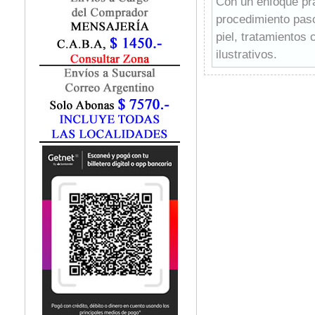
Con un enfoque prác
Fisiatría / Kinesiología
procedimiento paso
Fisiología / Fisiopatología
piel, tratamientos
Fitomedicina
Fonoaudiología
ilustrativos.
Gastroenterología
Las autoras tambié
Genética
como el ácido hialu
Geriatría
uso de mallas de r
Ginecología / Obstetricia
gravedad.
Hematología
El texto se apoya 
Histología
alta calidad y fun
Homeopatía
para principiantes
Infectología
Revolución de los 
Inmunología
plásticos, médicos
Instrumentación Quirurgica
terapéutico y esté
Laboratorio
una visión ética, 
Medicina del Deporte / Rehabilitación
Medicina Emergencias / Urgencias
moderno.
Medicina Forense / Legal
Medicina General
Medicina Interna