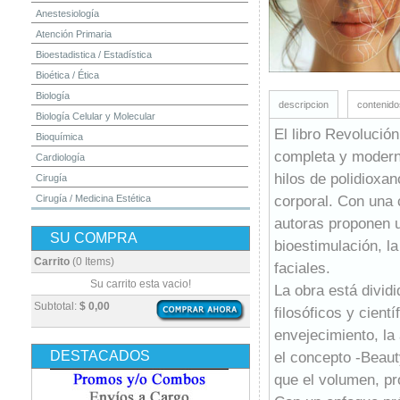
Anestesiología
Atención Primaria
Bioestadistica / Estadística
Bioética / Ética
Biología
descripcion
contenido
Biología Celular y Molecular
El libro Revolució
Bioquímica
completa y moderna
Cardiología
hilos de polidioxa
Cirugía
corporal. Con una 
Cirugía / Medicina Estética
Cuidados Intensivos
autoras proponen u
SU COMPRA
Dermatología
bioestimulación, la
Diagnóstico por Imagen / Radiología
Carrito
(0 Items)
faciales.
Diccionarios
Su carrito esta vacio!
La obra está divid
Embriología
Subtotal:
$ 0,00
filosóficos y cientí
Endocrinología
envejecimiento, la
Enfermería
DESTACADOS
el concepto -Beaut
Epidemiología
que el volumen, pr
Farmacia / Farmacología