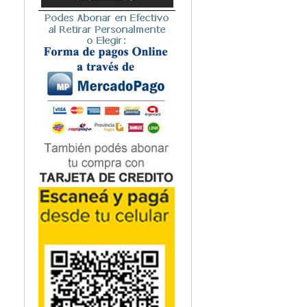
Microbiología
Nefrología
Neonatología / Pediatría
Neumología
Neuroanatomía / Neurociencia
Neurocirugía
Neurología
Nutrición
Odontología
Oftalmología
Oncología / Cuidados Paliativos
Ortopedía / Traumatología
Osteopatía
Otorrinolaringología
Patología
Podología
Psicología
Psiquiatría
Química