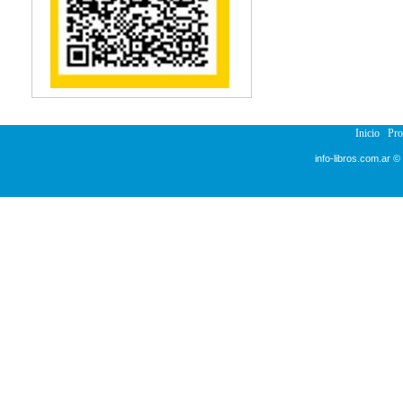
Reumatología
Salud Pública
Semiología
Terapia Ocupacional
Urología
Veterinaria
Inicio
Pr
info-libros.com.ar ©