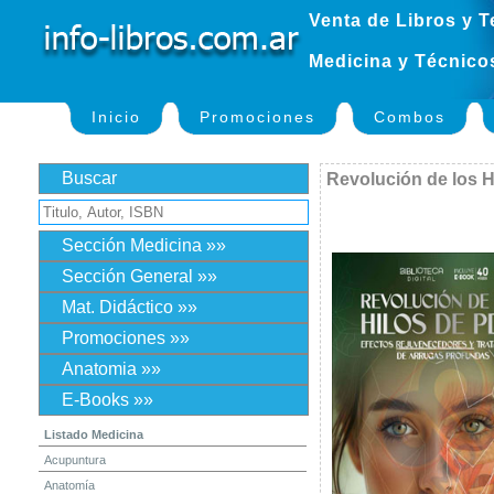
Venta de Libros y T
Medicina y Técnico
Inicio
Promociones
Combos
Buscar
Revolución de los 
Sección Medicina »»
Sección General »»
Mat. Didáctico »»
Promociones »»
Anatomia »»
E-Books »»
Listado Medicina
Acupuntura
Anatomía