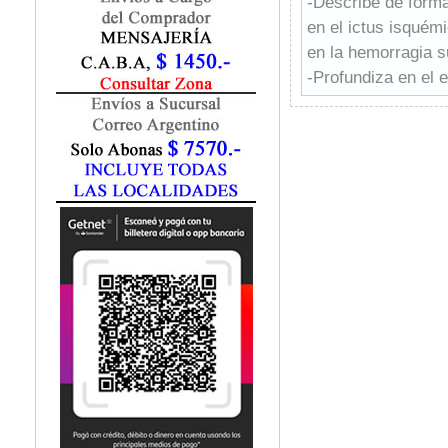
-Describe de forma
Fisiatría / Kinesiología
en el ictus isquémi
Fisiología / Fisiopatología
en la hemorragia s
Fitomedicina
Fonoaudiología
-Profundiza en el e
Gastroenterología
anóxico y explica 
Genética
inmunomediadas del
Geriatría
neurocríticos.
Ginecología / Obstetricia
-Detalla la revisió
Hematología
estudia la explora
Histología
activa.
Homeopatía
-Todos los capítul
Infectología
en cuenta las difer
Inmunología
tratamientos.
Instrumentación Quirurgica
Laboratorio
Medicina del Deporte / Rehabilitación
Medicina Emergencias / Urgencias
Medicina Forense / Legal
Medicina General
Medicina Interna