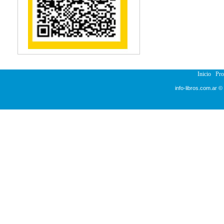
Reumatología
Salud Pública
Semiología
Terapia Ocupacional
Urología
Veterinaria
Inicio
Pr
info-libros.com.ar ©