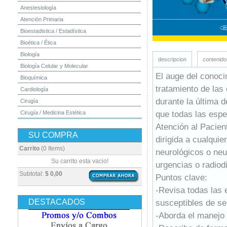
Anestesiología
Atención Primaria
Bioestadistica / Estadística
Bioética / Ética
Biología
descripcion
contenido
Biología Celular y Molecular
El auge del conoci
Bioquímica
tratamiento de las
Cardiología
durante la última 
Cirugía
que todas las espe
Cirugía / Medicina Estética
Cuidados Intensivos
Atención al Pacien
SU COMPRA
Dermatología
dirigida a cualquie
Diagnóstico por Imagen / Radiología
Carrito
(0 Items)
neurológicos o neu
Diccionarios
Su carrito esta vacio!
urgencias o radiod
Embriología
Subtotal:
$ 0,00
Puntos clave:
Endocrinología
-Revisa todas las
Enfermería
DESTACADOS
susceptibles de se
Epidemiología
-Aborda el manejo 
Farmacia / Farmacología