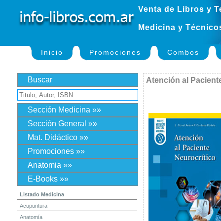
Venta de Libros y T
Medicina y Técnico
Inicio
Promociones
Combos
Buscar
Atención al Pacient
Sección Medicina »»
Sección General »»
Mat. Didáctico »»
Promociones »»
Anatomia »»
E-Books »»
Listado Medicina
Acupuntura
Anatomía