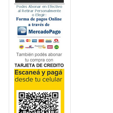
Microbiología
Nefrología
Neonatología / Pediatría
Neumología
Neuroanatomía / Neurociencia
Neurocirugía
Neurología
Nutrición
Odontología
Oftalmología
Oncología / Cuidados Paliativos
Ortopedía / Traumatología
Osteopatía
Otorrinolaringología
Patología
Podología
Psicología
Psiquiatría
Química