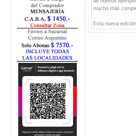
de nuevos ejemplo
Marketing / Publicidad
mucho más complet
Matemática
Medio Ambiente
Metodología Investigación
Esta nueva edición
Negocios
los alumnos como a
Periodismo
manual.
Política
Programación
Psicología
Química
Recursos Humanos
Redes / LAN / WiFi
Sociología
Turismo