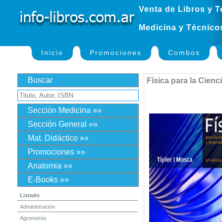
Venta de Libros y T
Medicina y Técnico
Inicio
Promociones
Combos
Buscar
Física para la Cienc
Sección Medicina »»
Sección General »»
Mat. Didáctico »»
Promociones »»
Anatomia »»
E-Books »»
Listado
Administración
Agronomía