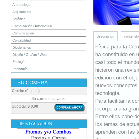
Antropología
Arquitectura
Botánica
Computación / Informática
Comunicación
descripcion
contenido
Contabilidad
Física para la Cie
Diccionarios
ha constituido en u
Diseño / Grafico / Web
casi todo el mundo
Ecología
hicieron una revis
Economía
Educación
edición con el obj
SU COMPRA
Electrónica
nuevos conceptos d
Estadística
Carrito
(0 Items)
tecnología.
Finanzas
Su carrito esta vacio!
Para facilitar la c
Física
Subtotal:
$ 0,00
incorpora una gra
Geografía / Geología
Entre ellos cabe d
Higiene y Seguridad
DESTACADOS
los temas de actua
Historia
aprenden con las te
Ingeniería