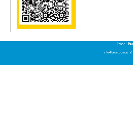
Inicio
Pr
info-libros.com.ar ©