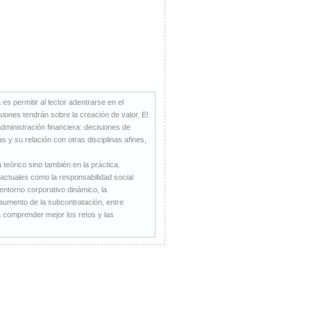
es permitir al lector adentrarse en el
iones tendrán sobre la creación de valor. El
administración financiera: decisiones de
s y su relación con otras disciplinas afines,
 teórico sino también en la práctica.
actuales como la responsabilidad social
 entorno corporativo dinámico, la
l aumento de la subcontratación, entre
a comprender mejor los retos y las