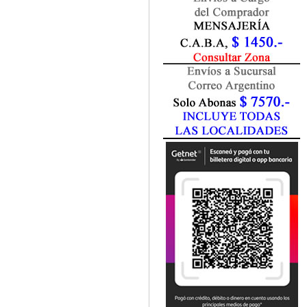
Marketing / Publicidad
Matemática
Medio Ambiente
Metodología Investigación
Negocios
Periodismo
Política
Programación
Psicología
Química
Recursos Humanos
Redes / LAN / WiFi
Sociología
Turismo