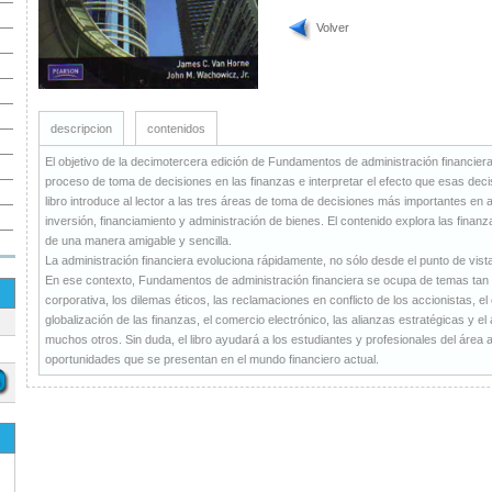
Volver
descripcion
contenidos
El objetivo de la decimotercera edición de Fundamentos de administración financiera 
proceso de toma de decisiones en las finanzas e interpretar el efecto que esas decis
libro introduce al lector a las tres áreas de toma de decisiones más importantes en 
inversión, financiamiento y administración de bienes. El contenido explora las finanza
de una manera amigable y sencilla.
La administración financiera evoluciona rápidamente, no sólo desde el punto de vista
En ese contexto, Fundamentos de administración financiera se ocupa de temas tan 
corporativa, los dilemas éticos, las reclamaciones en conflicto de los accionistas, el
globalización de las finanzas, el comercio electrónico, las alianzas estratégicas y e
muchos otros. Sin duda, el libro ayudará a los estudiantes y profesionales del área 
oportunidades que se presentan en el mundo financiero actual.