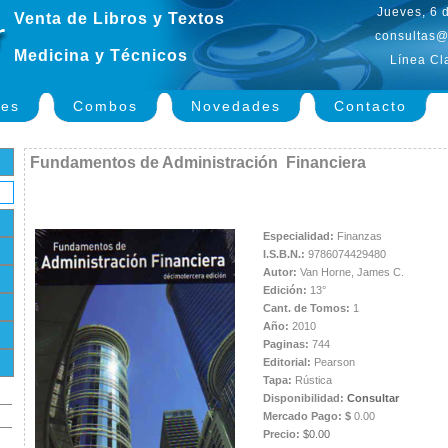
Jueves, 6 
Venta de Libros y Textos
consultas@
Medicina y Técnicos
Línea Cl
nes
Combos
Novedades
Contacto
Fundamentos de Administración Financiera
Especialidad:
Finanzas
I.S.B.N.:
9786074429480
Autor:
Van Horne, James C.
Edición:
13°
Cant. de Tomos:
1
Año:
2010
Paginas:
744
Editorial:
Pearson
Tapa:
Rústica
Disponibilidad:
Consultar
Mercado Pago: $
0.00
Precio:
$0.00