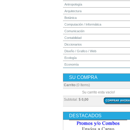
Antropología
Arquitectura
Botánica
Computación / Informática
Comunicación
Contabilidad
Diccionarios
Diseño / Grafico / Web
Ecología
Economía
Educación
SU COMPRA
Electrónica
Estadística
Carrito
(0 Items)
Finanzas
Su carrito esta vacio!
Física
Subtotal:
$ 0,00
Geografía / Geología
Higiene y Seguridad
DESTACADOS
Historia
Ingeniería