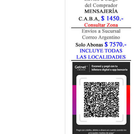
Marketing / Publicidad
Matemática
Medio Ambiente
Metodología Investigación
Negocios
Periodismo
Política
Programación
Psicología
Química
Recursos Humanos
Redes / LAN / WiFi
Sociología
Turismo