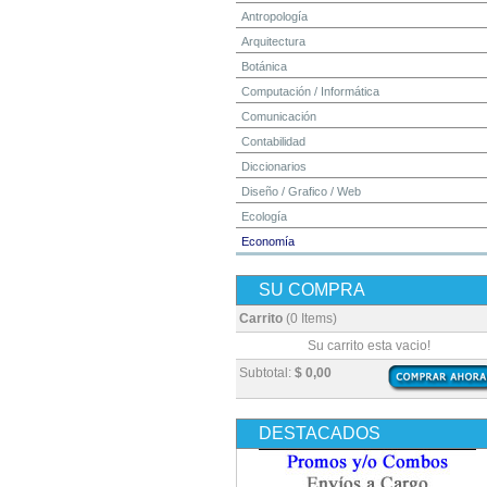
Antropología
Arquitectura
Botánica
Computación / Informática
Comunicación
Contabilidad
Diccionarios
Diseño / Grafico / Web
Ecología
Economía
Educación
SU COMPRA
Electrónica
Estadística
Carrito
(0 Items)
Finanzas
Su carrito esta vacio!
Física
Subtotal:
$ 0,00
Geografía / Geología
Higiene y Seguridad
DESTACADOS
Historia
Ingeniería