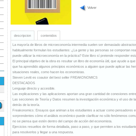
Volver
descripcion
contenidos
La mayoría de libros de microeconomía intermedia suelen ser demasiado abstractos
habitualmente formulan los estudiantes: ¿La gente y las personas se comportan re
puede utilizar la microeconomía en la práctica? Este libro sí pretende responder es
El principal objetivo de la obra es resultar un libro de economía útil, que ayude a q
que ha aprendido algunos principios económicos a alguien que puede aplicar las he
situaciones reales, como hacen los economistas.
Steven Levitt es coautor del best seller FREAKONOMICS
DESTACADOS
Lenguaje directo y accesible.
Las explicaciones y las aplicaciones aportan una gran cantidad de conexiones entre 
Las secciones de Teoría y Datos resumen la investigación económica y el uso de la 
detrás de la teoría.
Freakonomics: Ensayos que animan a los estudiantes a actuar como pensadores 
sorprendentes cómo el análisis económico puede clarificar no sólo fenómenos co
no se piensa que estén dentro del campo de acción del economista.
Ejercicios resueltos de forma detallada, paso a paso, y que permiten a los estudiant
para resolverlos y llegar a una respuesta.