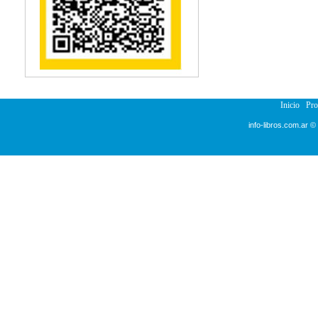
Reumatología
Salud Pública
Semiología
Terapia Ocupacional
Urología
Veterinaria
Inicio
Pr
info-libros.com.ar ©