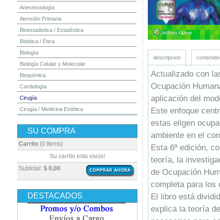
Anestesiología
Atención Primaria
Bioestadistica / Estadística
Bioética / Ética
Biología
descripcion
contenido
Biología Celular y Molecular
Actualizado con la
Bioquímica
Ocupación Humana: 
Cardiología
aplicación del mod
Cirugía
Este enfoque centr
Cirugía / Medicina Estética
Cuidados Intensivos
estas eligen ocupac
SU COMPRA
Dermatología
ambiente en el co
Diagnóstico por Imagen / Radiología
Carrito
(0 Items)
Esta 6ª edición, c
Diccionarios
Su carrito esta vacio!
teoría, la investi
Embriología
Subtotal:
$ 0,00
de Ocupación Huma
Endocrinología
completa para los 
Enfermería
DESTACADOS
El libro está divid
Epidemiología
explica la teoría 
Farmacia / Farmacología