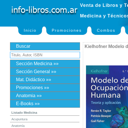
Venta de Libros y T
Medicina y Técnico
Inicio
Promociones
Combos
Buscar
Kielhofner Modelo
Sección Medicina »»
Sección General »»
Mat. Didáctico »»
Promociones »»
Anatomia »»
E-Books »»
Listado Medicina
Acupuntura
Anatomía