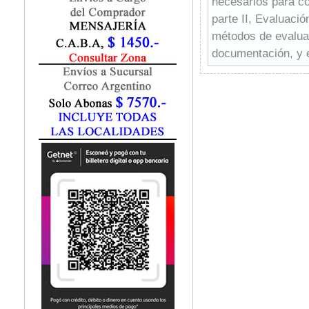
necesarios para c
Fisiatría / Kinesiología
parte II, Evaluaci
Fisiología / Fisiopatología
métodos de evaluac
Fitomedicina
Fonoaudiología
documentación, y 
Gastroenterología
decisiones terapéu
Genética
manera efectiva, la
Geriatría
ocupacional, se ce
Ginecología / Obstetricia
clínicos y poblaci
Hematología
en la práctica, ofr
Histología
referencias útiles 
Homeopatía
Infectología
Inmunología
Instrumentación Quirurgica
Laboratorio
Medicina del Deporte / Rehabilitación
Medicina Emergencias / Urgencias
Medicina Forense / Legal
Medicina General
Medicina Interna