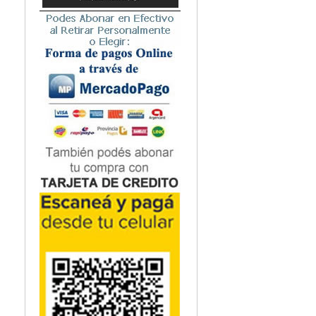
Microbiología
Nefrología
Neonatología / Pediatría
Neumología
Neuroanatomía / Neurociencia
Neurocirugía
Neurología
Nutrición
Odontología
Oftalmología
Oncología / Cuidados Paliativos
Ortopedía / Traumatología
Osteopatía
Otorrinolaringología
Patología
Podología
Psicología
Psiquiatría
Química