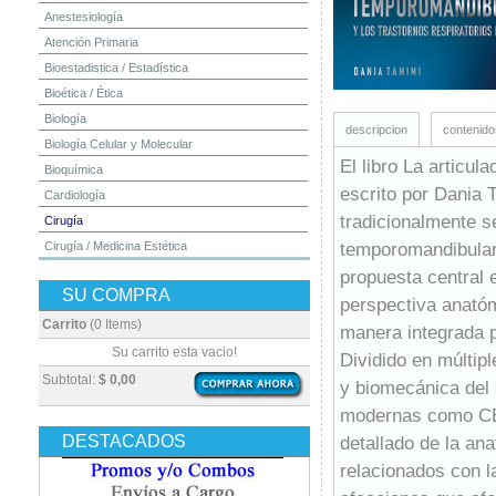
Anestesiología
Atención Primaria
Bioestadistica / Estadística
Bioética / Ética
Biología
descripcion
contenido
Biología Celular y Molecular
El libro La articul
Bioquímica
escrito por Dania 
Cardiología
tradicionalmente se
Cirugía
temporomandibular 
Cirugía / Medicina Estética
Cuidados Intensivos
propuesta central
SU COMPRA
Dermatología
perspectiva anató
Diagnóstico por Imagen / Radiología
Carrito
(0 Items)
manera integrada p
Diccionarios
Su carrito esta vacio!
Dividido en múltip
Embriología
Subtotal:
$ 0,00
y biomecánica del 
Endocrinología
modernas como CBCT
Enfermería
DESTACADOS
detallado de la an
Epidemiología
relacionados con l
Farmacia / Farmacología