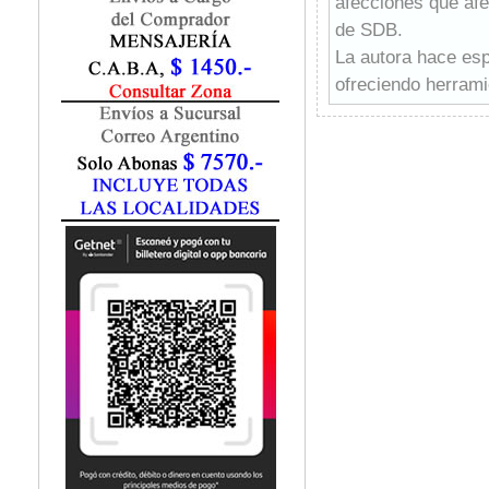
afecciones que afe
Fisiatría / Kinesiología
de SDB.
Fisiología / Fisiopatología
La autora hace espe
Fitomedicina
Fonoaudiología
ofreciendo herrami
Gastroenterología
SDB. Se incluyen c
Genética
inyecciones diagnós
Geriatría
destacando el rol 
Ginecología / Obstetricia
Uno de los grandes
Hematología
colaboración entre
Histología
más completa y cen
Homeopatía
científica y una es
Infectología
alta calidad.
Inmunología
La articulación te
Instrumentación Quirurgica
texto esencial para
Laboratorio
otorrinolaringólog
Medicina del Deporte / Rehabilitación
Medicina Emergencias / Urgencias
interrelación entre
Medicina Forense / Legal
Medicina General
Medicina Interna