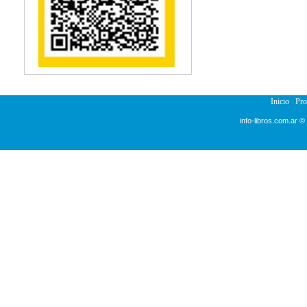
Reumatología
Salud Pública
Semiología
Terapia Ocupacional
Urología
Veterinaria
Inicio
Pr
info-libros.com.ar ©