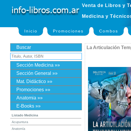
Venta de Libros y T
Medicina y Técnico
Inicio
Promociones
Combos
Buscar
La Articulación Tem
Sección Medicina »»
Sección General »»
Mat. Didáctico »»
Promociones »»
Anatomia »»
E-Books »»
Listado Medicina
Acupuntura
Anatomía