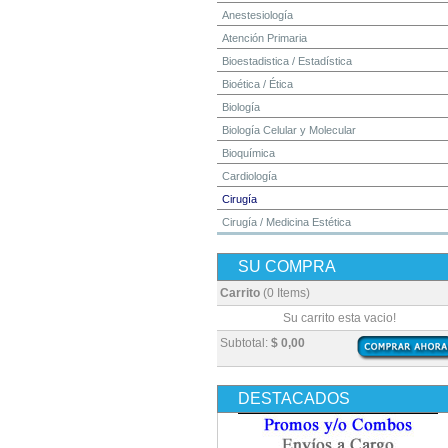
Anestesiología
Atención Primaria
Bioestadistica / Estadística
Bioética / Ética
Biología
Biología Celular y Molecular
Bioquímica
Cardiología
Cirugía
Cirugía / Medicina Estética
Cuidados Intensivos
SU COMPRA
Dermatología
Diagnóstico por Imagen / Radiología
Carrito
(0 Items)
Diccionarios
Su carrito esta vacio!
Embriología
Subtotal:
$ 0,00
Endocrinología
Enfermería
DESTACADOS
Epidemiología
Farmacia / Farmacología