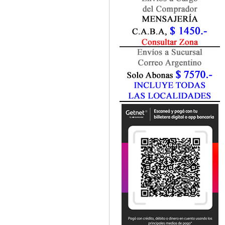
Fisiatría / Kinesiología
Fisiología / Fisiopatología
Fitomedicina
Fonoaudiología
Gastroenterología
Genética
Geriatría
Ginecología / Obstetricia
Hematología
Histología
Homeopatía
Infectología
Inmunología
Instrumentación Quirurgica
Laboratorio
Medicina del Deporte / Rehabilitación
Medicina Emergencias / Urgencias
Medicina Forense / Legal
Medicina General
Medicina Interna