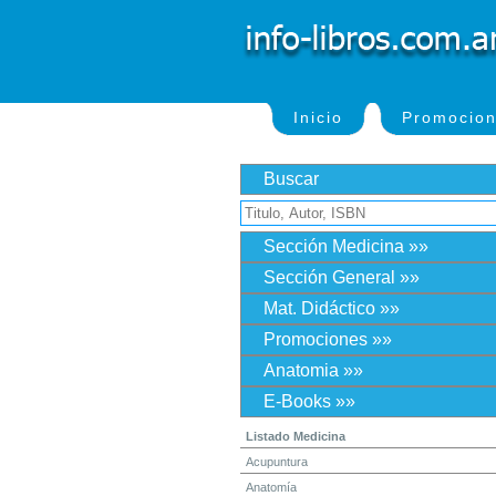
Inicio
Promocio
Buscar
Sección Medicina »»
Sección General »»
Mat. Didáctico »»
Promociones »»
Anatomia »»
E-Books »»
Listado Medicina
Acupuntura
Anatomía