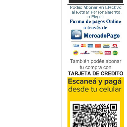
Microbiología
Nefrología
Neonatología / Pediatría
Neumología
Neuroanatomía / Neurociencia
Neurocirugía
Neurología
Nutrición
Odontología
Oftalmología
Oncología / Cuidados Paliativos
Ortopedía / Traumatología
Osteopatía
Otorrinolaringología
Patología
Podología
Psicología
Psiquiatría
Química