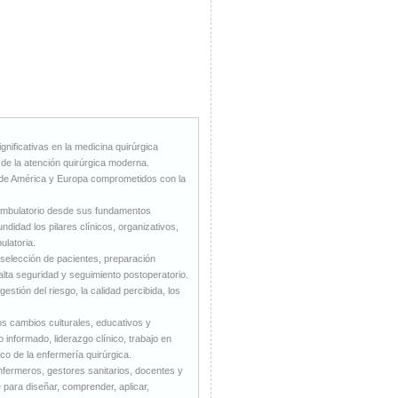
ificativas en la medicina quirúrgica
de la atención quirúrgica moderna.
s de América y Europa comprometidos con la
 ambulatorio desde sus fundamentos
didad los pilares clínicos, organizativos,
ulatoria.
selección de pacientes, preparación
 alta seguridad y seguimiento postoperatorio.
estión del riesgo, la calidad percibida, los
los cambios culturales, educativos y
informado, liderazgo clínico, trabajo en
co de la enfermería quirúrgica.
enfermeros, gestores sanitarios, docentes y
para diseñar, comprender, aplicar,