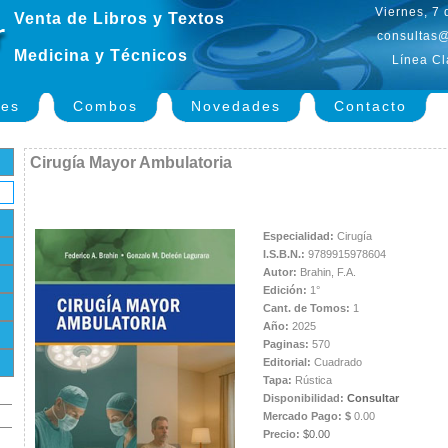
Viernes, 7
Venta de Libros y Textos
consultas@
Medicina y Técnicos
Línea Cl
nes
Combos
Novedades
Contacto
Cirugía Mayor Ambulatoria
Especialidad:
Cirugía
I.S.B.N.:
9789915978604
Autor:
Brahin, F.A.
Edición:
1°
Cant. de Tomos:
1
Año:
2025
Paginas:
570
Editorial:
Cuadrado
Tapa:
Rústica
Disponibilidad:
Consultar
Mercado Pago: $
0.00
Precio:
$0.00