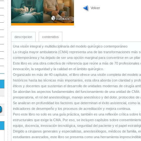
Volver
descripcion
contenidos
Una visión integral y multidisciplinaria del modelo quirúrgico contemporáneo
La cirugía mayor ambulatoria (CMA) representa una de las transformaciones más sign
contemporánea y ha dejado de ser una opción marginal para convertirse en un pilar 
Este libro es una obra colectiva de referencia que reúne a más de 70 profesionale
innovación, la seguridad y la calidad en el ámbito quirúrgico.
Organizado en más de 40 capítulos, el libro ofrece una visión completa del modelo
históricos hasta las técnicas más importantes, esta obra aborda con claridad y profun
éticos y docentes que sustentan el desarrollo de unidades modernas de cirugía amb
Se abordan los aspectos fundamentales del funcionamiento de una unidad de CMA: 
preoperatoria, el rol del anestesiólogo, manejo anestésico y del dolor, protocolos de
Se analizan en profundidad los factores que determinan el éxito asistencial, como la g
indicadores de desempeño y los procesos de acreditación y mejora continua.
Pero este libro no solo es una guía práctica, también es una reflexión crítica sobre 
estructurales que exige la CMA. Por eso, se incluyen capítulos sobre consentimiento 
equipo, docencia, innovación tecnológica, seguridad del paciente y el papel estratégi
Dirigido a cirujanos generales y especialistas, anestesiólogos, médicos de familia, 
estudiantes avanzados, este libro se presenta como una herramienta imprescindible 